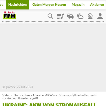
et
Nachrichten
Guten Morgen Hessen
Magazin
Aktionen
Playlist
Staupilot
Wetter
Webcam
Mein
© glomex, 22.03.2024
Video
>
Nachrichten
>
Ukraine: AKW von Stromausfall betroffen nach
russischem Raketenangriff
UKRAINE: AKW VON STROMAUSFALL