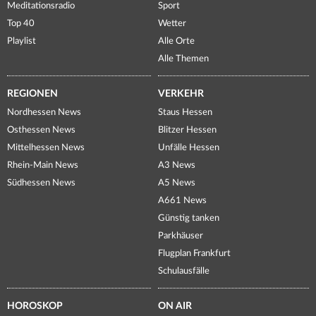
Meditationsradio
Sport
Top 40
Wetter
Playlist
Alle Orte
Alle Themen
REGIONEN
VERKEHR
Nordhessen News
Staus Hessen
Osthessen News
Blitzer Hessen
Mittelhessen News
Unfälle Hessen
Rhein-Main News
A3 News
Südhessen News
A5 News
A661 News
Günstig tanken
Parkhäuser
Flugplan Frankfurt
Schulausfälle
HOROSKOP
ON AIR