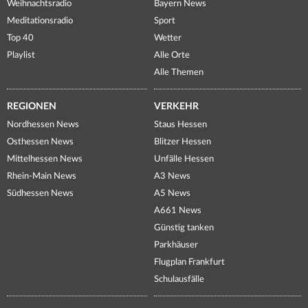
Weihnachtsradio
Bayern News
Meditationsradio
Sport
Top 40
Wetter
Playlist
Alle Orte
Alle Themen
REGIONEN
VERKEHR
Nordhessen News
Staus Hessen
Osthessen News
Blitzer Hessen
Mittelhessen News
Unfälle Hessen
Rhein-Main News
A3 News
Südhessen News
A5 News
A661 News
Günstig tanken
Parkhäuser
Flugplan Frankfurt
Schulausfälle