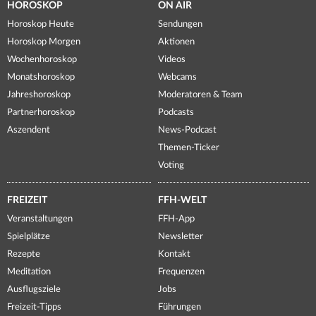
HOROSKOP
ON AIR
Horoskop Heute
Sendungen
Horoskop Morgen
Aktionen
Wochenhoroskop
Videos
Monatshoroskop
Webcams
Jahreshoroskop
Moderatoren & Team
Partnerhoroskop
Podcasts
Aszendent
News-Podcast
Themen-Ticker
Voting
FREIZEIT
FFH-WELT
Veranstaltungen
FFH-App
Spielplätze
Newsletter
Rezepte
Kontakt
Meditation
Frequenzen
Ausflugsziele
Jobs
Freizeit-Tipps
Führungen