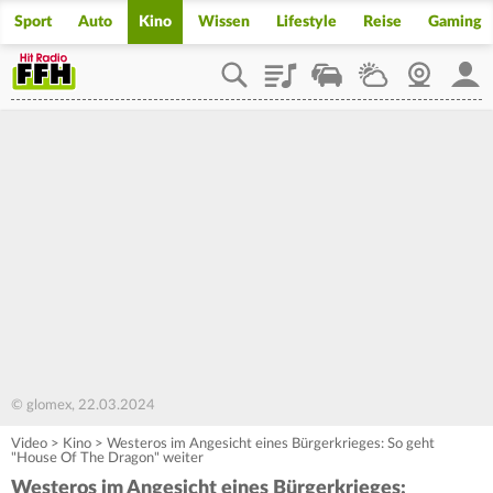
Sport
Auto
Kino
Wissen
Lifestyle
Reise
Gaming
Playlist
Staupilot
Wetter
Webcam
Mein
© glomex, 22.03.2024
Video
>
Kino
>
Westeros im Angesicht eines Bürgerkrieges: So geht
"House Of The Dragon" weiter
Westeros im Angesicht eines Bürgerkrieges: