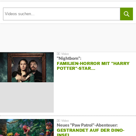
"Nightborn":
FAMILIEN-HORROR MIT "HARRY
POTTER"-STAR…
Neues "Paw Patrol"-Abenteuer:
GESTRANDET AUF DER DINO-
INSEL