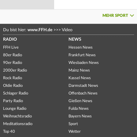
MEHR SPORT
Du bist hier:
www.FFH.de
>>>
Video
RADIO
NEWS
FFH Live
Hessen News
80er Radio
Frankfurt News
90er Radio
Wiesbaden News
2000er Radio
Mainz News
Rock Radio
Kassel News
Oldie Radio
Darmstadt News
Schlager Radio
Offenbach News
Party Radio
Gießen News
Lounge Radio
Fulda News
Weihnachtsradio
Bayern News
Meditationsradio
Sport
Top 40
Wetter