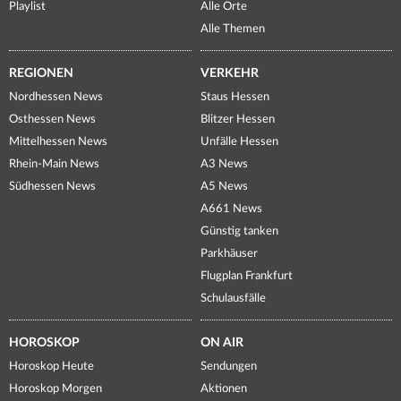
Playlist
Alle Orte
Alle Themen
REGIONEN
VERKEHR
Nordhessen News
Staus Hessen
Osthessen News
Blitzer Hessen
Mittelhessen News
Unfälle Hessen
Rhein-Main News
A3 News
Südhessen News
A5 News
A661 News
Günstig tanken
Parkhäuser
Flugplan Frankfurt
Schulausfälle
HOROSKOP
ON AIR
Horoskop Heute
Sendungen
Horoskop Morgen
Aktionen