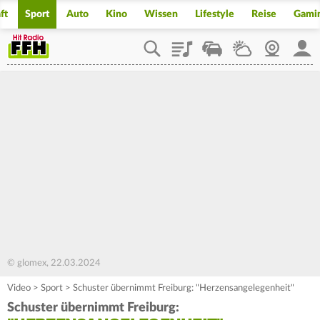
ft
Sport
Auto
Kino
Wissen
Lifestyle
Reise
Gami
Playlist
Staupilot
Wetter
Webcam
Mein
© glomex, 22.03.2024
Video
>
Sport
>
Schuster übernimmt Freiburg: "Herzensangelegenheit"
Schuster übernimmt Freiburg: