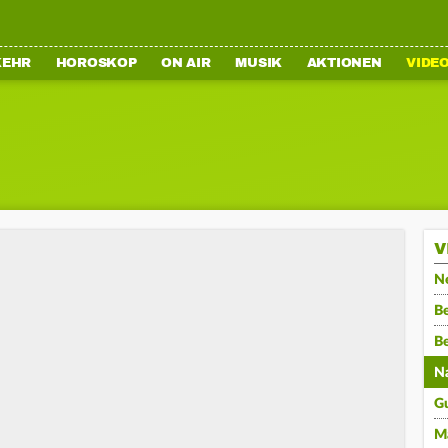
KEHR
HOROSKOP
ON AIR
MUSIK
AKTIONEN
VIDE
V
N
Be
B
N
G
M