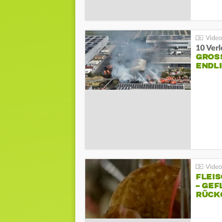
10 Ver
GROSS
NDLI
FLEI
– GEF
ÜCKG