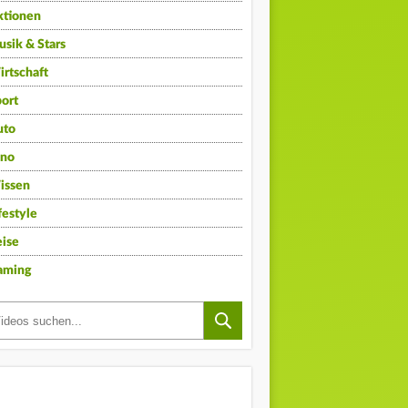
ktionen
sik & Stars
rtschaft
ort
uto
ino
issen
festyle
ise
aming