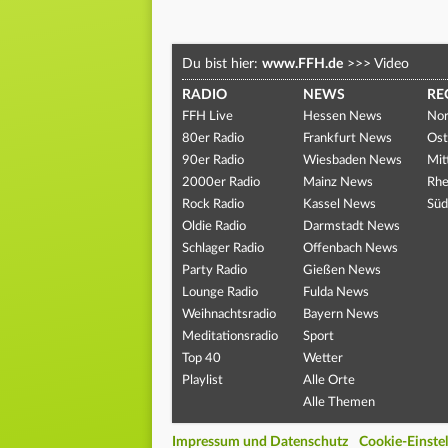
Du bist hier:
www.FFH.de
>>>
Video
RADIO
NEWS
RE
FFH Live
Hessen News
Nor
80er Radio
Frankfurt News
Ost
90er Radio
Wiesbaden News
Mit
2000er Radio
Mainz News
Rhe
Rock Radio
Kassel News
Süd
Oldie Radio
Darmstadt News
Schlager Radio
Offenbach News
Party Radio
Gießen News
Lounge Radio
Fulda News
Weihnachtsradio
Bayern News
Meditationsradio
Sport
Top 40
Wetter
Playlist
Alle Orte
Alle Themen
Impressum und Datenschutz
Cookie-Einste