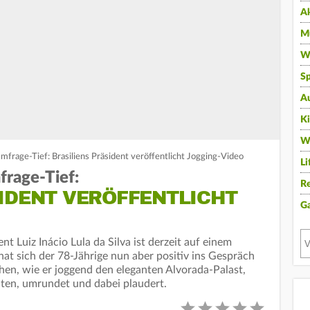
A
Mu
Wi
Sp
A
K
W
mfrage-Tief: Brasiliens Präsident veröffentlicht Jogging-Video
Li
frage-Tief:
Re
SIDENT VERÖFFENTLICHT
G
nt Luiz Inácio Lula da Silva ist derzeit auf einem
at sich der 78-Jährige nun aber positiv ins Gespräch
ehen, wie er joggend den eleganten Alvorada-Palast,
nten, umrundet und dabei plaudert.