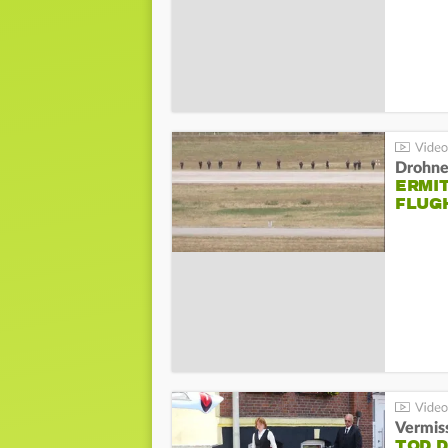
Drohnen
ERMI
FLUG
Vermis
TOD 