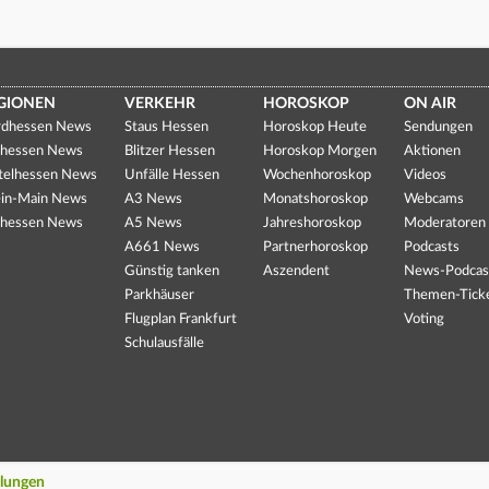
GIONEN
VERKEHR
HOROSKOP
ON AIR
dhessen News
Staus Hessen
Horoskop Heute
Sendungen
hessen News
Blitzer Hessen
Horoskop Morgen
Aktionen
telhessen News
Unfälle Hessen
Wochenhoroskop
Videos
in-Main News
A3 News
Monatshoroskop
Webcams
hessen News
A5 News
Jahreshoroskop
Moderatoren
A661 News
Partnerhoroskop
Podcasts
Günstig tanken
Aszendent
News-Podcas
Parkhäuser
Themen-Tick
Flugplan Frankfurt
Voting
Schulausfälle
llungen