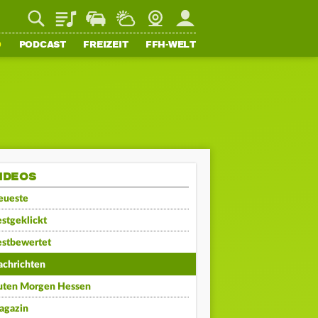
Playlist
Staupilot
Wetter
Webcam
Mein FFH
O
PODCAST
FREIZEIT
FFH-WELT
IDEOS
eueste
stgeklickt
estbewertet
achrichten
uten Morgen Hessen
agazin