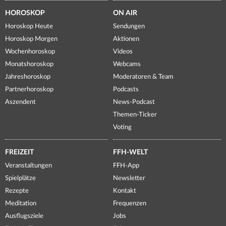
HOROSKOP
ON AIR
Horoskop Heute
Sendungen
Horoskop Morgen
Aktionen
Wochenhoroskop
Videos
Monatshoroskop
Webcams
Jahreshoroskop
Moderatoren & Team
Partnerhoroskop
Podcasts
Aszendent
News-Podcast
Themen-Ticker
Voting
FREIZEIT
FFH-WELT
Veranstaltungen
FFH-App
Spielplätze
Newsletter
Rezepte
Kontakt
Meditation
Frequenzen
Ausflugsziele
Jobs