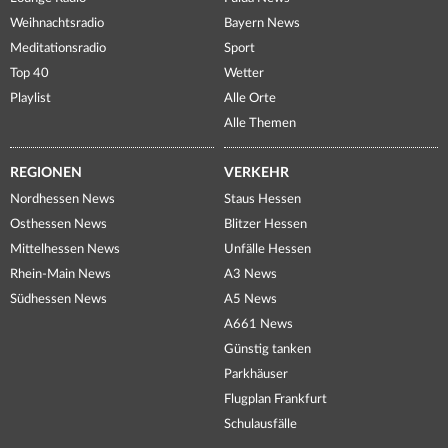
Weihnachtsradio
Bayern News
Meditationsradio
Sport
Top 40
Wetter
Playlist
Alle Orte
Alle Themen
REGIONEN
VERKEHR
Nordhessen News
Staus Hessen
Osthessen News
Blitzer Hessen
Mittelhessen News
Unfälle Hessen
Rhein-Main News
A3 News
Südhessen News
A5 News
A661 News
Günstig tanken
Parkhäuser
Flugplan Frankfurt
Schulausfälle