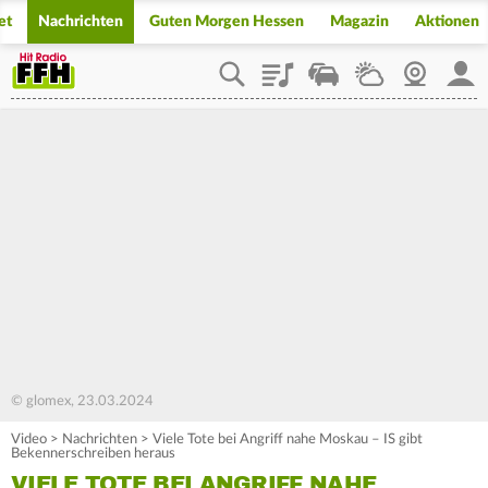
et
Nachrichten
Guten Morgen Hessen
Magazin
Aktionen
Playlist
Staupilot
Wetter
Webcam
Mein
© glomex, 23.03.2024
Video
>
Nachrichten
>
Viele Tote bei Angriff nahe Moskau – IS gibt
Bekennerschreiben heraus
VIELE TOTE BEI ANGRIFF NAHE