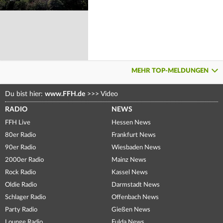
MEHR TOP-MELDUNGEN
Du bist hier:
www.FFH.de
>>>
Video
RADIO
NEWS
FFH Live
Hessen News
80er Radio
Frankfurt News
90er Radio
Wiesbaden News
2000er Radio
Mainz News
Rock Radio
Kassel News
Oldie Radio
Darmstadt News
Schlager Radio
Offenbach News
Party Radio
Gießen News
Lounge Radio
Fulda News