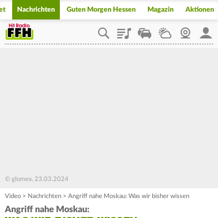
et
Nachrichten
Guten Morgen Hessen
Magazin
Aktionen
Playlist
Staupilot
Wetter
Webcam
Mein
© glomex, 23.03.2024
Video
>
Nachrichten
>
Angriff nahe Moskau: Was wir bisher wissen
Angriff nahe Moskau: