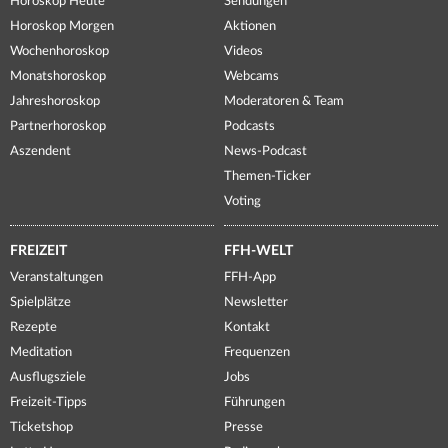
Horoskop Heute
Sendungen
Horoskop Morgen
Aktionen
Wochenhoroskop
Videos
Monatshoroskop
Webcams
Jahreshoroskop
Moderatoren & Team
Partnerhoroskop
Podcasts
Aszendent
News-Podcast
Themen-Ticker
Voting
FREIZEIT
FFH-WELT
Veranstaltungen
FFH-App
Spielplätze
Newsletter
Rezepte
Kontakt
Meditation
Frequenzen
Ausflugsziele
Jobs
Freizeit-Tipps
Führungen
Ticketshop
Presse