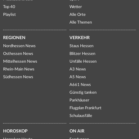
Top 40
Wetter
Playlist
Alle Orte
Alle Themen
REGIONEN
VERKEHR
Nordhessen News
Staus Hessen
Osthessen News
Blitzer Hessen
Mittelhessen News
Unfälle Hessen
Rhein-Main News
A3 News
Südhessen News
A5 News
A661 News
Günstig tanken
Parkhäuser
Flugplan Frankfurt
Schulausfälle
HOROSKOP
ON AIR