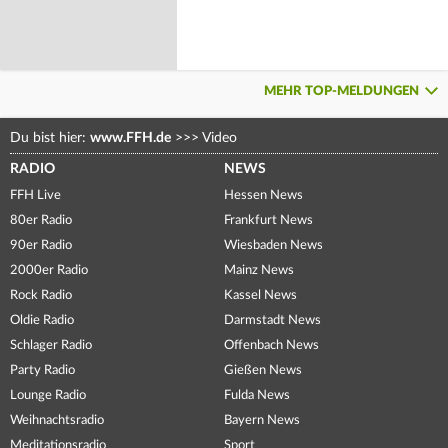
MEHR TOP-MELDUNGEN
Du bist hier:
www.FFH.de
>>>
Video
RADIO
NEWS
FFH Live
Hessen News
80er Radio
Frankfurt News
90er Radio
Wiesbaden News
2000er Radio
Mainz News
Rock Radio
Kassel News
Oldie Radio
Darmstadt News
Schlager Radio
Offenbach News
Party Radio
Gießen News
Lounge Radio
Fulda News
Weihnachtsradio
Bayern News
Meditationsradio
Sport