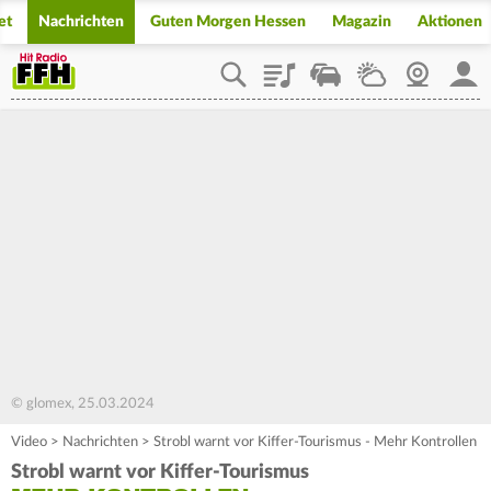
et
Nachrichten
Guten Morgen Hessen
Magazin
Aktionen
Playlist
Staupilot
Wetter
Webcam
Mein
© glomex, 25.03.2024
Video
>
Nachrichten
>
Strobl warnt vor Kiffer-Tourismus - Mehr Kontrollen
Strobl warnt vor Kiffer-Tourismus