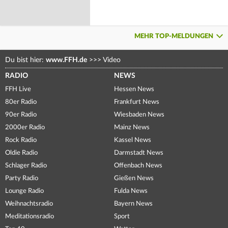
MEHR TOP-MELDUNGEN
Du bist hier:
www.FFH.de
>>>
Video
RADIO
NEWS
FFH Live
Hessen News
80er Radio
Frankfurt News
90er Radio
Wiesbaden News
2000er Radio
Mainz News
Rock Radio
Kassel News
Oldie Radio
Darmstadt News
Schlager Radio
Offenbach News
Party Radio
Gießen News
Lounge Radio
Fulda News
Weihnachtsradio
Bayern News
Meditationsradio
Sport