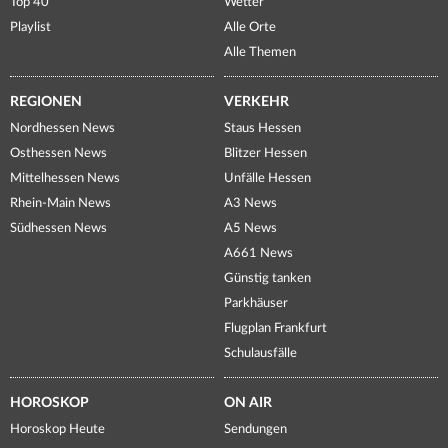
Top 40
Wetter
Playlist
Alle Orte
Alle Themen
REGIONEN
VERKEHR
Nordhessen News
Staus Hessen
Osthessen News
Blitzer Hessen
Mittelhessen News
Unfälle Hessen
Rhein-Main News
A3 News
Südhessen News
A5 News
A661 News
Günstig tanken
Parkhäuser
Flugplan Frankfurt
Schulausfälle
HOROSKOP
ON AIR
Horoskop Heute
Sendungen