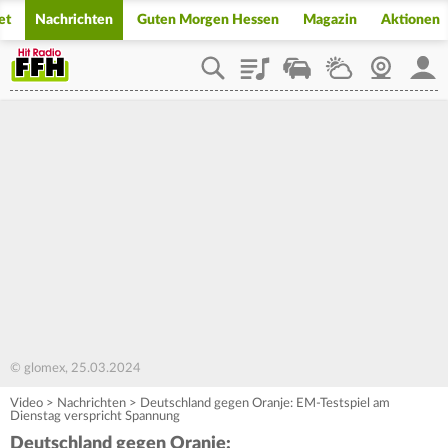
et
Nachrichten
Guten Morgen Hessen
Magazin
Aktionen
Playlist
Staupilot
Wetter
Webcam
Mein
© glomex, 25.03.2024
Video
>
Nachrichten
>
Deutschland gegen Oranje: EM-Testspiel am
Dienstag verspricht Spannung
Deutschland gegen Oranje: