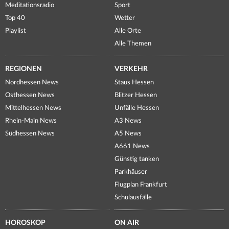
Meditationsradio
Sport
Top 40
Wetter
Playlist
Alle Orte
Alle Themen
REGIONEN
VERKEHR
Nordhessen News
Staus Hessen
Osthessen News
Blitzer Hessen
Mittelhessen News
Unfälle Hessen
Rhein-Main News
A3 News
Südhessen News
A5 News
A661 News
Günstig tanken
Parkhäuser
Flugplan Frankfurt
Schulausfälle
HOROSKOP
ON AIR