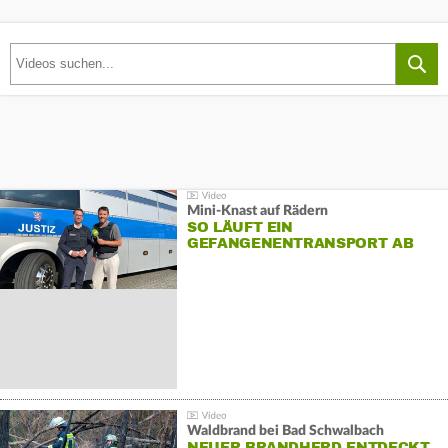
Mini-Knast auf Rädern
SO LÄUFT EIN
GEFANGENENTRANSPORT AB
Waldbrand bei Bad Schwalbach
NEUER BRANDHERD ENTDECKT