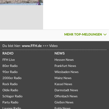
MEHR TOP-MELDUNGEN
Du bist hier:
www.FFH.de
>>>
Video
RADIO
NEWS
FFH Live
Hessen News
80er Radio
Frankfurt News
90er Radio
Wiesbaden News
2000er Radio
Mainz News
Rock Radio
Kassel News
Oldie Radio
Darmstadt News
Schlager Radio
Offenbach News
Party Radio
Gießen News
Lounge Radio
Fulda News