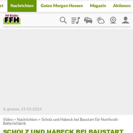
et
Nachrichten
Guten Morgen Hessen
Magazin
Aktionen
Playlist
Staupilot
Wetter
Webcam
Mein
© glomex, 25.03.2024
Video
>
Nachrichten
>
Scholz und Habeck bei Baustart für Northvolt-
Batteriefabrik
SCHOLZ UND HABECK BEI BAUSTART