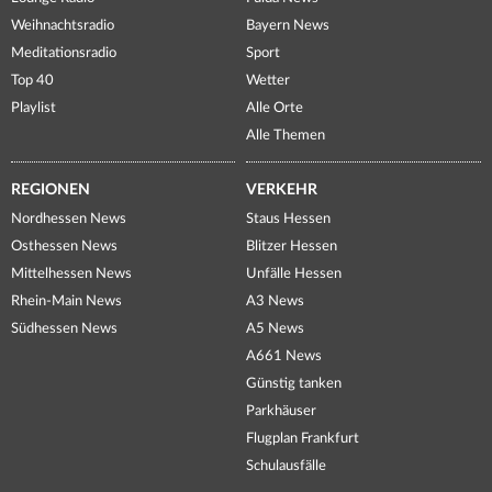
Weihnachtsradio
Bayern News
Meditationsradio
Sport
Top 40
Wetter
Playlist
Alle Orte
Alle Themen
REGIONEN
VERKEHR
Nordhessen News
Staus Hessen
Osthessen News
Blitzer Hessen
Mittelhessen News
Unfälle Hessen
Rhein-Main News
A3 News
Südhessen News
A5 News
A661 News
Günstig tanken
Parkhäuser
Flugplan Frankfurt
Schulausfälle