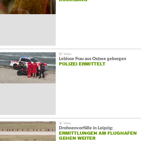
Leblose Frau aus Ostsee geborgen
POLIZEI ERMITTELT
Drohnenvorfälle in Leipzig:
ERMITTLUNGEN AM FLUGHAFEN
GEHEN WEITER