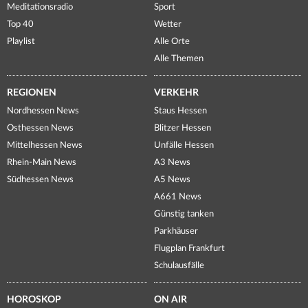
Meditationsradio
Sport
Top 40
Wetter
Playlist
Alle Orte
Alle Themen
REGIONEN
VERKEHR
Nordhessen News
Staus Hessen
Osthessen News
Blitzer Hessen
Mittelhessen News
Unfälle Hessen
Rhein-Main News
A3 News
Südhessen News
A5 News
A661 News
Günstig tanken
Parkhäuser
Flugplan Frankfurt
Schulausfälle
HOROSKOP
ON AIR