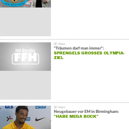
"Träumen darf man immer":
SPRENGELS GROSSES OLYMPIA-Z
IEL
Neugebauer vor EM in Birmingham:
"HABE MEGA BOCK"