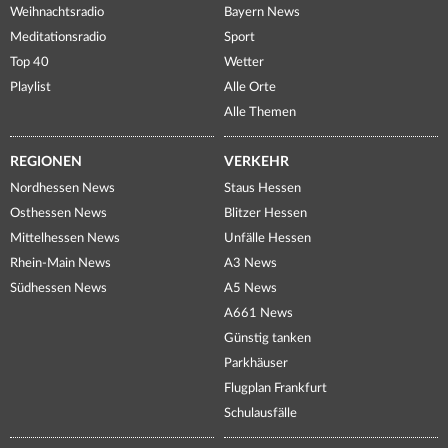
Weihnachtsradio
Bayern News
Meditationsradio
Sport
Top 40
Wetter
Playlist
Alle Orte
Alle Themen
REGIONEN
VERKEHR
Nordhessen News
Staus Hessen
Osthessen News
Blitzer Hessen
Mittelhessen News
Unfälle Hessen
Rhein-Main News
A3 News
Südhessen News
A5 News
A661 News
Günstig tanken
Parkhäuser
Flugplan Frankfurt
Schulausfälle