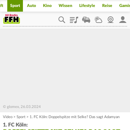
ft
Sport
Auto
Kino
Wissen
Lifestyle
Reise
Gami
Playlist
Staupilot
Wetter
Webcam
Mein
© glomex, 26.03.2024
Video
>
Sport
>
1. FC Köln: Doppelspitze mit Selke? Das sagt Adamyan
1. FC Köln: