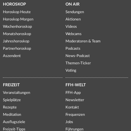
HOROSKOP
ON AIR
Horoskop Heute
Sendungen
Horoskop Morgen
Aktionen
Wochenhoroskop
Videos
Monatshoroskop
Webcams
Jahreshoroskop
Moderatoren & Team
Partnerhoroskop
Podcasts
Aszendent
News-Podcast
Themen-Ticker
Voting
FREIZEIT
FFH-WELT
Veranstaltungen
FFH-App
Spielplätze
Newsletter
Rezepte
Kontakt
Meditation
Frequenzen
Ausflugsziele
Jobs
Freizeit-Tipps
Führungen