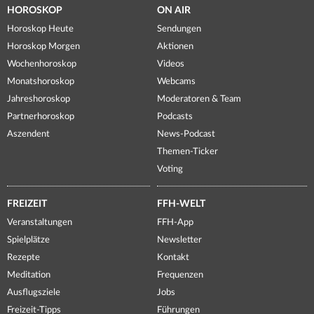
HOROSKOP
ON AIR
Horoskop Heute
Sendungen
Horoskop Morgen
Aktionen
Wochenhoroskop
Videos
Monatshoroskop
Webcams
Jahreshoroskop
Moderatoren & Team
Partnerhoroskop
Podcasts
Aszendent
News-Podcast
Themen-Ticker
Voting
FREIZEIT
FFH-WELT
Veranstaltungen
FFH-App
Spielplätze
Newsletter
Rezepte
Kontakt
Meditation
Frequenzen
Ausflugsziele
Jobs
Freizeit-Tipps
Führungen