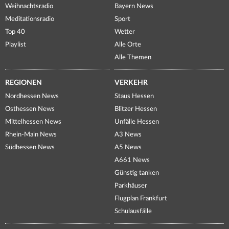
Weihnachtsradio
Bayern News
Meditationsradio
Sport
Top 40
Wetter
Playlist
Alle Orte
Alle Themen
REGIONEN
VERKEHR
Nordhessen News
Staus Hessen
Osthessen News
Blitzer Hessen
Mittelhessen News
Unfälle Hessen
Rhein-Main News
A3 News
Südhessen News
A5 News
A661 News
Günstig tanken
Parkhäuser
Flugplan Frankfurt
Schulausfälle