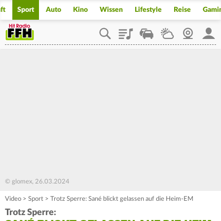
ft
Sport
Auto
Kino
Wissen
Lifestyle
Reise
Gami
Playlist
Staupilot
Wetter
Webcam
Mein
© glomex, 26.03.2024
Video
>
Sport
>
Trotz Sperre: Sané blickt gelassen auf die Heim-EM
Trotz Sperre: