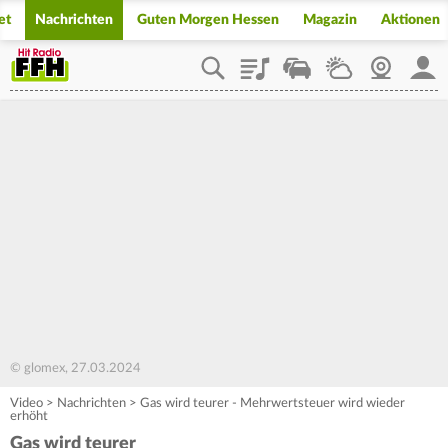
et
Nachrichten
Guten Morgen Hessen
Magazin
Aktionen
Playlist
Staupilot
Wetter
Webcam
Mein
© glomex, 27.03.2024
Video
>
Nachrichten
>
Gas wird teurer - Mehrwertsteuer wird wieder
erhöht
Gas wird teurer