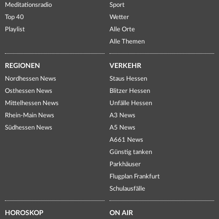
Meditationsradio
Sport
Top 40
Wetter
Playlist
Alle Orte
Alle Themen
REGIONEN
VERKEHR
Nordhessen News
Staus Hessen
Osthessen News
Blitzer Hessen
Mittelhessen News
Unfälle Hessen
Rhein-Main News
A3 News
Südhessen News
A5 News
A661 News
Günstig tanken
Parkhäuser
Flugplan Frankfurt
Schulausfälle
HOROSKOP
ON AIR