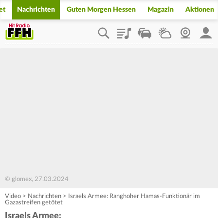
et
Nachrichten
Guten Morgen Hessen
Magazin
Aktionen
Playlist
Staupilot
Wetter
Webcam
Mein
© glomex, 27.03.2024
Video
>
Nachrichten
>
Israels Armee: Ranghoher Hamas-Funktionär im
Gazastreifen getötet
Israels Armee: