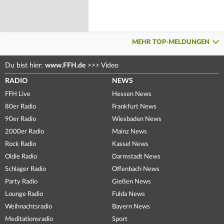
MEHR TOP-MELDUNGEN
Du bist hier:
www.FFH.de
>>>
Video
RADIO
NEWS
FFH Live
Hessen News
80er Radio
Frankfurt News
90er Radio
Wiesbaden News
2000er Radio
Mainz News
Rock Radio
Kassel News
Oldie Radio
Darmstadt News
Schlager Radio
Offenbach News
Party Radio
Gießen News
Lounge Radio
Fulda News
Weihnachtsradio
Bayern News
Meditationsradio
Sport