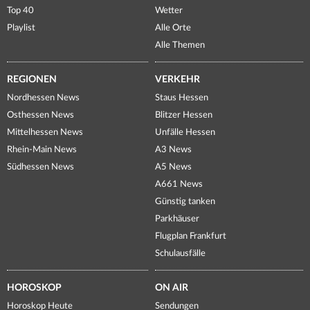
Top 40
Wetter
Playlist
Alle Orte
Alle Themen
REGIONEN
VERKEHR
Nordhessen News
Staus Hessen
Osthessen News
Blitzer Hessen
Mittelhessen News
Unfälle Hessen
Rhein-Main News
A3 News
Südhessen News
A5 News
A661 News
Günstig tanken
Parkhäuser
Flugplan Frankfurt
Schulausfälle
HOROSKOP
ON AIR
Horoskop Heute
Sendungen