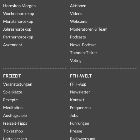
Horoskop Morgen
Aktionen
Wochenhoroskop
Videos
Monatshoroskop
Webcams
Jahreshoroskop
Moderatoren & Team
Partnerhoroskop
Podcasts
Aszendent
News-Podcast
Themen-Ticker
Voting
FREIZEIT
FFH-WELT
Veranstaltungen
FFH-App
Spielplätze
Newsletter
Rezepte
Kontakt
Meditation
Frequenzen
Ausflugsziele
Jobs
Freizeit-Tipps
Führungen
Ticketshop
Presse
Lotto Hessen
Radiowerbung