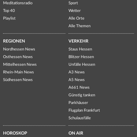
Meditationsradio
Sport
Top 40
Wetter
Playlist
Alle Orte
Alle Themen
REGIONEN
VERKEHR
Nordhessen News
Staus Hessen
Osthessen News
Blitzer Hessen
Mittelhessen News
Unfälle Hessen
Rhein-Main News
A3 News
Südhessen News
A5 News
A661 News
Günstig tanken
Parkhäuser
Flugplan Frankfurt
Schulausfälle
HOROSKOP
ON AIR