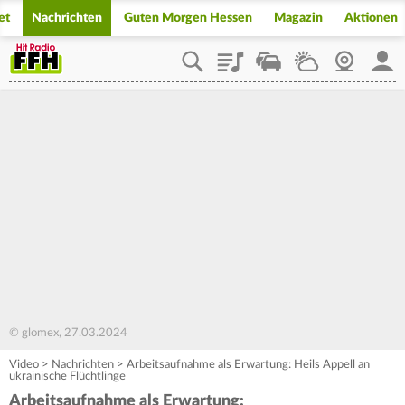
et
Nachrichten
Guten Morgen Hessen
Magazin
Aktionen
Playlist
Staupilot
Wetter
Webcam
Mein
© glomex, 27.03.2024
Video
>
Nachrichten
>
Arbeitsaufnahme als Erwartung: Heils Appell an
ukrainische Flüchtlinge
Arbeitsaufnahme als Erwartung: