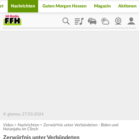
et
Nachrichten
Guten Morgen Hessen
Magazin
Aktionen
Playlist
Staupilot
Wetter
Webcam
Mein
© glomex, 27.03.2024
Video
>
Nachrichten
>
Zerwürfnis unter Verbündeten - Biden und
Netanjahu im Clinch
Zerwürfnis unter Verbündeten