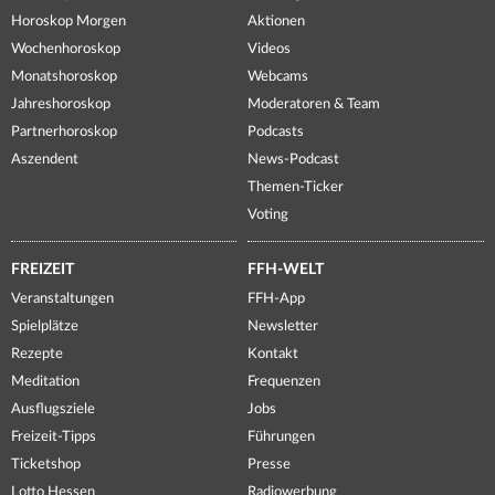
Horoskop Morgen
Aktionen
Wochenhoroskop
Videos
Monatshoroskop
Webcams
Jahreshoroskop
Moderatoren & Team
Partnerhoroskop
Podcasts
Aszendent
News-Podcast
Themen-Ticker
Voting
FREIZEIT
FFH-WELT
Veranstaltungen
FFH-App
Spielplätze
Newsletter
Rezepte
Kontakt
Meditation
Frequenzen
Ausflugsziele
Jobs
Freizeit-Tipps
Führungen
Ticketshop
Presse
Lotto Hessen
Radiowerbung