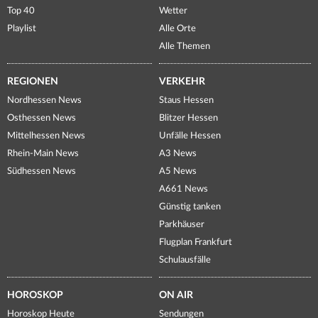
Top 40
Wetter
Playlist
Alle Orte
Alle Themen
REGIONEN
VERKEHR
Nordhessen News
Staus Hessen
Osthessen News
Blitzer Hessen
Mittelhessen News
Unfälle Hessen
Rhein-Main News
A3 News
Südhessen News
A5 News
A661 News
Günstig tanken
Parkhäuser
Flugplan Frankfurt
Schulausfälle
HOROSKOP
ON AIR
Horoskop Heute
Sendungen