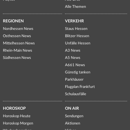
Alle Themen
REGIONEN
VERKEHR
Nordhessen News
Staus Hessen
Osthessen News
Blitzer Hessen
Mittelhessen News
Unfälle Hessen
Rhein-Main News
A3 News
Südhessen News
A5 News
A661 News
Günstig tanken
Parkhäuser
Flugplan Frankfurt
Schulausfälle
HOROSKOP
ON AIR
Horoskop Heute
Sendungen
Horoskop Morgen
Aktionen