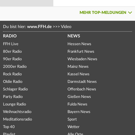
MEHR TOP-MELDUNGEN
Du bist hier:
www.FFH.de
>>>
Video
RADIO
NEWS
FFH Live
Hessen News
80er Radio
Frankfurt News
90er Radio
Wiesbaden News
2000er Radio
Mainz News
Rock Radio
Kassel News
Oldie Radio
Darmstadt News
Schlager Radio
Offenbach News
Party Radio
Gießen News
Lounge Radio
Fulda News
Weihnachtsradio
Bayern News
Meditationsradio
Sport
Top 40
Wetter
Playlist
Alle Orte