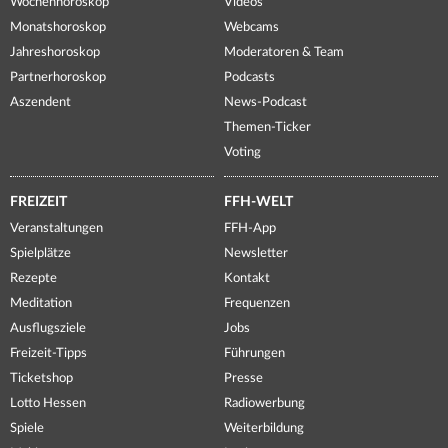
Wochenhoroskop
Videos
Monatshoroskop
Webcams
Jahreshoroskop
Moderatoren & Team
Partnerhoroskop
Podcasts
Aszendent
News-Podcast
Themen-Ticker
Voting
FREIZEIT
FFH-WELT
Veranstaltungen
FFH-App
Spielplätze
Newsletter
Rezepte
Kontakt
Meditation
Frequenzen
Ausflugsziele
Jobs
Freizeit-Tipps
Führungen
Ticketshop
Presse
Lotto Hessen
Radiowerbung
Spiele
Weiterbildung