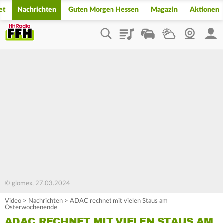
et
Nachrichten
Guten Morgen Hessen
Magazin
Aktionen
Playlist
Staupilot
Wetter
Webcam
Mein
© glomex, 27.03.2024
Video
>
Nachrichten
>
ADAC rechnet mit vielen Staus am
Osterwochenende
ADAC RECHNET MIT VIELEN STAUS AM