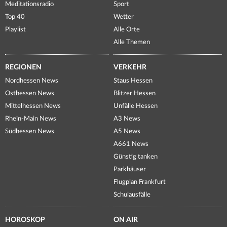
Meditationsradio
Sport
Top 40
Wetter
Playlist
Alle Orte
Alle Themen
REGIONEN
VERKEHR
Nordhessen News
Staus Hessen
Osthessen News
Blitzer Hessen
Mittelhessen News
Unfälle Hessen
Rhein-Main News
A3 News
Südhessen News
A5 News
A661 News
Günstig tanken
Parkhäuser
Flugplan Frankfurt
Schulausfälle
HOROSKOP
ON AIR