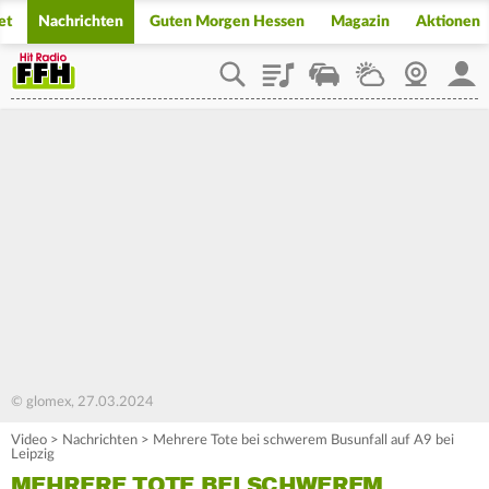
et
Nachrichten
Guten Morgen Hessen
Magazin
Aktionen
Playlist
Staupilot
Wetter
Webcam
Mein
© glomex, 27.03.2024
Video
>
Nachrichten
>
Mehrere Tote bei schwerem Busunfall auf A9 bei
Leipzig
MEHRERE TOTE BEI SCHWEREM