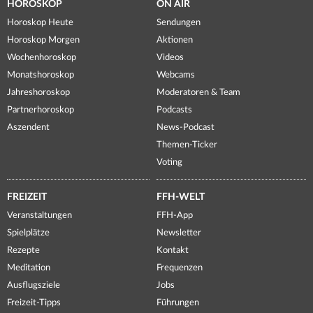
HOROSKOP
ON AIR
Horoskop Heute
Sendungen
Horoskop Morgen
Aktionen
Wochenhoroskop
Videos
Monatshoroskop
Webcams
Jahreshoroskop
Moderatoren & Team
Partnerhoroskop
Podcasts
Aszendent
News-Podcast
Themen-Ticker
Voting
FREIZEIT
FFH-WELT
Veranstaltungen
FFH-App
Spielplätze
Newsletter
Rezepte
Kontakt
Meditation
Frequenzen
Ausflugsziele
Jobs
Freizeit-Tipps
Führungen