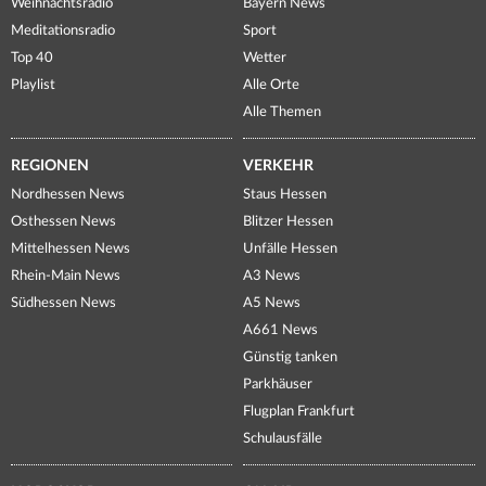
Weihnachtsradio
Bayern News
Meditationsradio
Sport
Top 40
Wetter
Playlist
Alle Orte
Alle Themen
REGIONEN
VERKEHR
Nordhessen News
Staus Hessen
Osthessen News
Blitzer Hessen
Mittelhessen News
Unfälle Hessen
Rhein-Main News
A3 News
Südhessen News
A5 News
A661 News
Günstig tanken
Parkhäuser
Flugplan Frankfurt
Schulausfälle