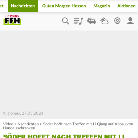
et
Nachrichten
Guten Morgen Hessen
Magazin
Aktionen
Playlist
Staupilot
Wetter
Webcam
Mein
© glomex, 27.03.2024
Video
>
Nachrichten
>
Söder hofft nach Treffen mit Li Qiang auf Abbau von
Handelsschranken
SÖDER HOFFT NACH TREFFEN MIT LI