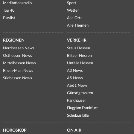
Meditationsradio
Sport
Top 40
Wetter
Playlist
Alle Orte
Alle Themen
REGIONEN
VERKEHR
Nordhessen News
Staus Hessen
Osthessen News
Blitzer Hessen
Mittelhessen News
Unfälle Hessen
Rhein-Main News
A3 News
Südhessen News
A5 News
A661 News
Günstig tanken
Parkhäuser
Flugplan Frankfurt
Schulausfälle
HOROSKOP
ON AIR