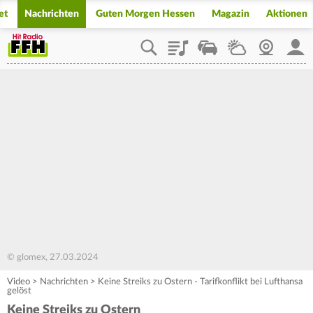
et
Nachrichten
Guten Morgen Hessen
Magazin
Aktionen
Playlist
Staupilot
Wetter
Webcam
Mein
© glomex, 27.03.2024
Video
>
Nachrichten
>
Keine Streiks zu Ostern - Tarifkonflikt bei Lufthansa
gelöst
Keine Streiks zu Ostern