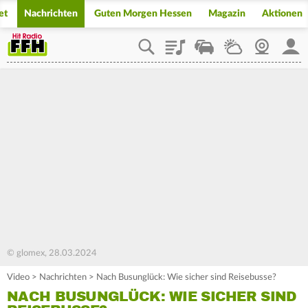
et
Nachrichten
Guten Morgen Hessen
Magazin
Aktionen
Playlist
Staupilot
Wetter
Webcam
Mein
© glomex, 28.03.2024
Video
>
Nachrichten
>
Nach Busunglück: Wie sicher sind Reisebusse?
NACH BUSUNGLÜCK: WIE SICHER SIND