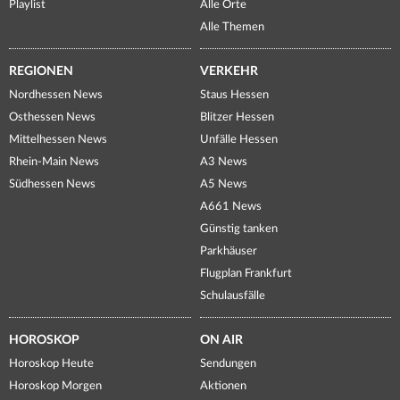
Playlist
Alle Orte
Alle Themen
REGIONEN
VERKEHR
Nordhessen News
Staus Hessen
Osthessen News
Blitzer Hessen
Mittelhessen News
Unfälle Hessen
Rhein-Main News
A3 News
Südhessen News
A5 News
A661 News
Günstig tanken
Parkhäuser
Flugplan Frankfurt
Schulausfälle
HOROSKOP
ON AIR
Horoskop Heute
Sendungen
Horoskop Morgen
Aktionen