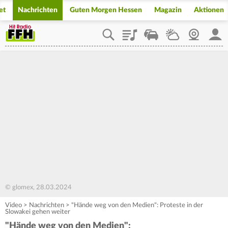
et
Nachrichten
Guten Morgen Hessen
Magazin
Aktionen
Playlist
Staupilot
Wetter
Webcam
Mein
© glomex, 28.03.2024
Video
>
Nachrichten
>
"Hände weg von den Medien": Proteste in der
Slowakei gehen weiter
"Hände weg von den Medien":