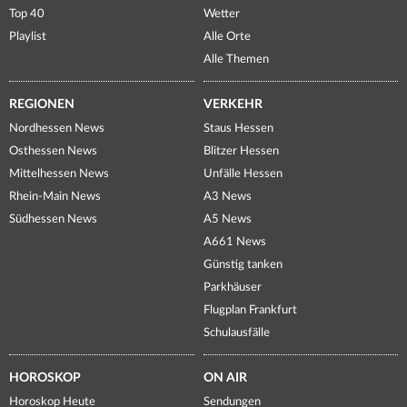
Top 40
Wetter
Playlist
Alle Orte
Alle Themen
REGIONEN
VERKEHR
Nordhessen News
Staus Hessen
Osthessen News
Blitzer Hessen
Mittelhessen News
Unfälle Hessen
Rhein-Main News
A3 News
Südhessen News
A5 News
A661 News
Günstig tanken
Parkhäuser
Flugplan Frankfurt
Schulausfälle
HOROSKOP
ON AIR
Horoskop Heute
Sendungen