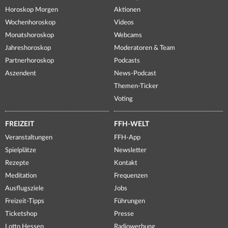
Horoskop Morgen
Aktionen
Wochenhoroskop
Videos
Monatshoroskop
Webcams
Jahreshoroskop
Moderatoren & Team
Partnerhoroskop
Podcasts
Aszendent
News-Podcast
Themen-Ticker
Voting
FREIZEIT
FFH-WELT
Veranstaltungen
FFH-App
Spielplätze
Newsletter
Rezepte
Kontakt
Meditation
Frequenzen
Ausflugsziele
Jobs
Freizeit-Tipps
Führungen
Ticketshop
Presse
Lotto Hessen
Radiowerbung