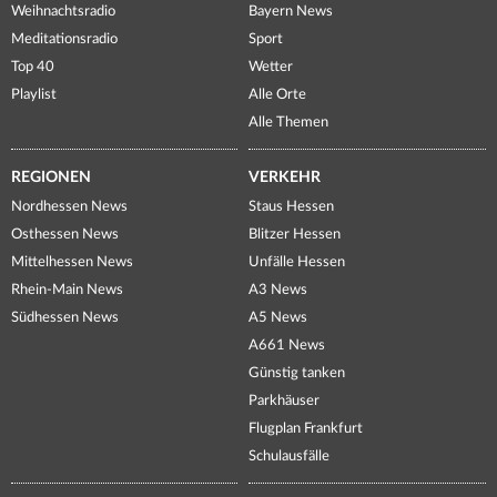
Weihnachtsradio
Bayern News
Meditationsradio
Sport
Top 40
Wetter
Playlist
Alle Orte
Alle Themen
REGIONEN
VERKEHR
Nordhessen News
Staus Hessen
Osthessen News
Blitzer Hessen
Mittelhessen News
Unfälle Hessen
Rhein-Main News
A3 News
Südhessen News
A5 News
A661 News
Günstig tanken
Parkhäuser
Flugplan Frankfurt
Schulausfälle