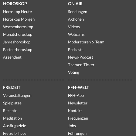
HOROSKOP
ON AIR
Horoskop Heute
Sendungen
Horoskop Morgen
Aktionen
Wochenhoroskop
Videos
Monatshoroskop
Webcams
Jahreshoroskop
Moderatoren & Team
Partnerhoroskop
Podcasts
Aszendent
News-Podcast
Themen-Ticker
Voting
FREIZEIT
FFH-WELT
Veranstaltungen
FFH-App
Spielplätze
Newsletter
Rezepte
Kontakt
Meditation
Frequenzen
Ausflugsziele
Jobs
Freizeit-Tipps
Führungen