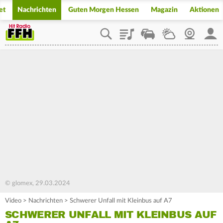
et
Nachrichten
Guten Morgen Hessen
Magazin
Aktionen
Playlist
Staupilot
Wetter
Webcam
Mein
© glomex, 29.03.2024
Video
>
Nachrichten
>
Schwerer Unfall mit Kleinbus auf A7
SCHWERER UNFALL MIT KLEINBUS AUF