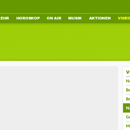
KEHR
HOROSKOP
ON AIR
MUSIK
AKTIONEN
VIDE
V
N
Be
B
N
G
M