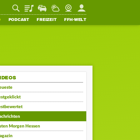
Playlist
Staupilot
Wetter
Webcam
Mein FFH
O
PODCAST
FREIZEIT
FFH-WELT
IDEOS
eueste
stgeklickt
estbewertet
achrichten
uten Morgen Hessen
agazin