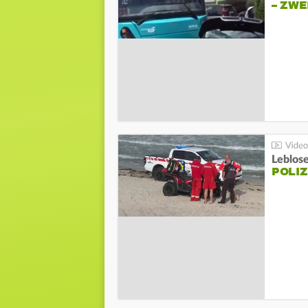
– ZW
Leblos
POLIZ