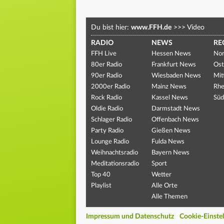
Du bist hier:
www.FFH.de
>>>
Video
RADIO
NEWS
RE
FFH Live
Hessen News
Nor
80er Radio
Frankfurt News
Ost
90er Radio
Wiesbaden News
Mit
2000er Radio
Mainz News
Rhe
Rock Radio
Kassel News
Süd
Oldie Radio
Darmstadt News
Schlager Radio
Offenbach News
Party Radio
Gießen News
Lounge Radio
Fulda News
Weihnachtsradio
Bayern News
Meditationsradio
Sport
Top 40
Wetter
Playlist
Alle Orte
Alle Themen
Impressum und Datenschutz
Cookie-Einste