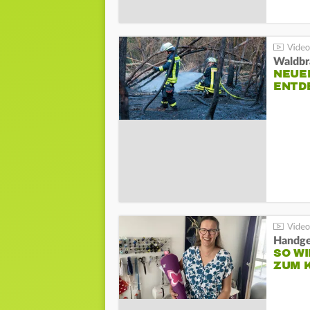
Waldbr
NEUE
ENTD
Handge
SO WI
ZUM 