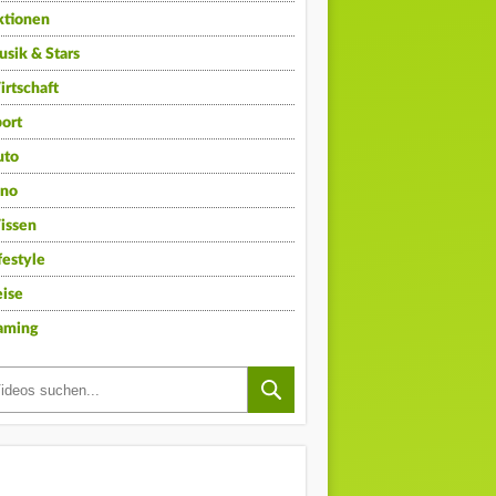
ktionen
sik & Stars
rtschaft
ort
uto
ino
issen
festyle
ise
aming