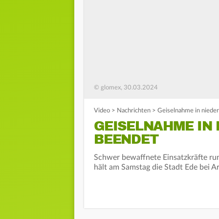
© glomex, 30.03.2024
Video
>
Nachrichten
>
Geiselnahme in niede
GEISELNAHME IN
BEENDET
Schwer bewaffnete Einsatzkräfte ru
hält am Samstag die Stadt Ede bei A