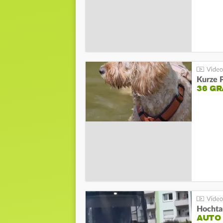
Kurze P
36 G
Hochta
AUTO