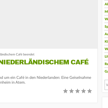
A
Mu
Wi
Sp
A
K
W
rländischem Café beendet
Li
 NIEDERLÄNDISCHEM CAFÉ
Re
G
nd um ein Café in den Niederlanden: Eine Geiselnahme
rnheim in Atem.