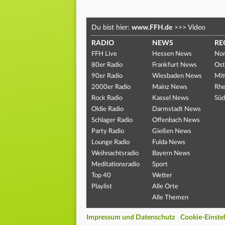
Du bist hier:
www.FFH.de
>>>
Video
RADIO
NEWS
RE
FFH Live
Hessen News
Nor
80er Radio
Frankfurt News
Ost
90er Radio
Wiesbaden News
Mit
2000er Radio
Mainz News
Rhe
Rock Radio
Kassel News
Süd
Oldie Radio
Darmstadt News
Schlager Radio
Offenbach News
Party Radio
Gießen News
Lounge Radio
Fulda News
Weihnachtsradio
Bayern News
Meditationsradio
Sport
Top 40
Wetter
Playlist
Alle Orte
Alle Themen
Impressum und Datenschutz
Cookie-Einste