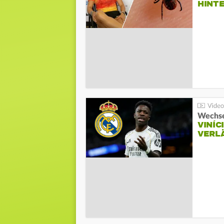
HINT
Wechse
VINÍC
VERL