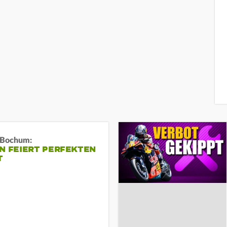
n Bochum:
N FEIERT PERFEKTEN
T