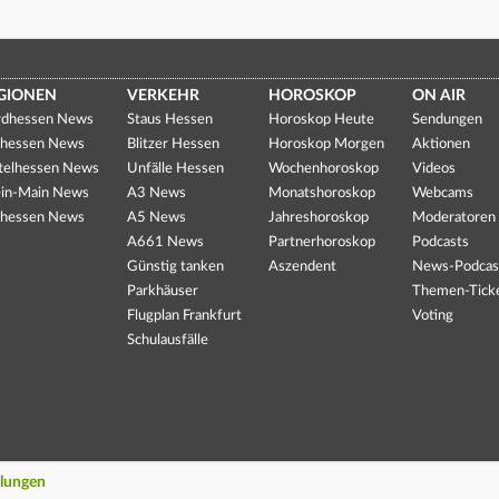
GIONEN
VERKEHR
HOROSKOP
ON AIR
dhessen News
Staus Hessen
Horoskop Heute
Sendungen
hessen News
Blitzer Hessen
Horoskop Morgen
Aktionen
telhessen News
Unfälle Hessen
Wochenhoroskop
Videos
in-Main News
A3 News
Monatshoroskop
Webcams
hessen News
A5 News
Jahreshoroskop
Moderatoren
A661 News
Partnerhoroskop
Podcasts
Günstig tanken
Aszendent
News-Podcas
Parkhäuser
Themen-Tick
Flugplan Frankfurt
Voting
Schulausfälle
llungen