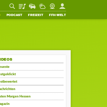
Playlist
Staupilot
Wetter
Webcam
Mein FFH
O
PODCAST
FREIZEIT
FFH-WELT
IDEOS
eueste
stgeklickt
estbewertet
achrichten
uten Morgen Hessen
agazin