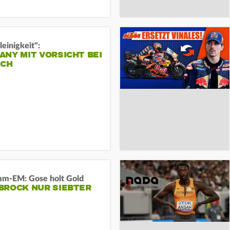
leinigkeit":
NY MIT VORSICHT BEI
ICH
m-EM: Gose holt Gold
BROCK NUR SIEBTER