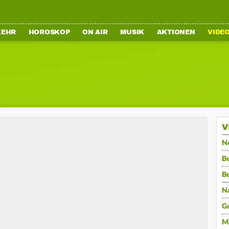
KEHR
HOROSKOP
ON AIR
MUSIK
AKTIONEN
VIDE
V
N
Be
B
N
G
M