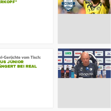
ERKOPF"
l-Gerüchte vom Tisch:
IUS JÚNIOR
ÄNGERT BEI REAL