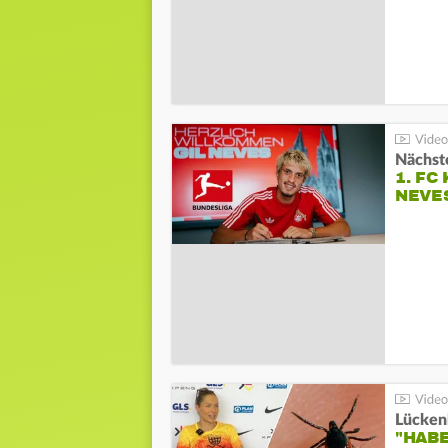
Nächste
1. FC
NEVE
Lücken
"HABE