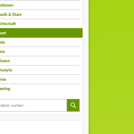
ktionen
sik & Stars
rtschaft
ort
uto
ino
issen
festyle
ise
aming