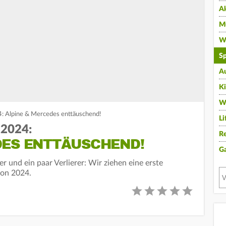
A
Mu
Wi
Sp
A
K
W
 Alpine & Mercedes enttäuschend!
Li
 2024:
Re
DES ENTTÄUSCHEND!
G
r und ein paar Verlierer: Wir ziehen eine erste
son 2024.