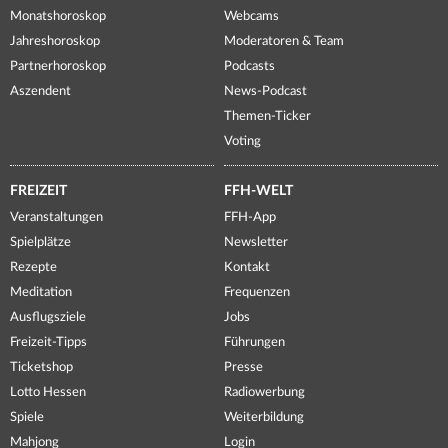
Monatshoroskop
Webcams
Jahreshoroskop
Moderatoren & Team
Partnerhoroskop
Podcasts
Aszendent
News-Podcast
Themen-Ticker
Voting
FREIZEIT
FFH-WELT
Veranstaltungen
FFH-App
Spielplätze
Newsletter
Rezepte
Kontakt
Meditation
Frequenzen
Ausflugsziele
Jobs
Freizeit-Tipps
Führungen
Ticketshop
Presse
Lotto Hessen
Radiowerbung
Spiele
Weiterbildung
Mahjong
Login