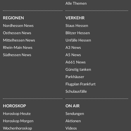
Alle Themen
REGIONEN
VERKEHR
Nordhessen News
Staus Hessen
Osthessen News
Blitzer Hessen
Mittelhessen News
Unfälle Hessen
Rhein-Main News
A3 News
Südhessen News
A5 News
A661 News
Günstig tanken
Parkhäuser
Flugplan Frankfurt
Schulausfälle
HOROSKOP
ON AIR
Horoskop Heute
Sendungen
Horoskop Morgen
Aktionen
Wochenhoroskop
Videos