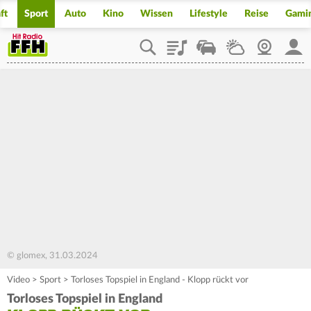
ft
Sport
Auto
Kino
Wissen
Lifestyle
Reise
Gami
Playlist
Staupilot
Wetter
Webcam
Mein
© glomex, 31.03.2024
Video
>
Sport
>
Torloses Topspiel in England - Klopp rückt vor
Torloses Topspiel in England