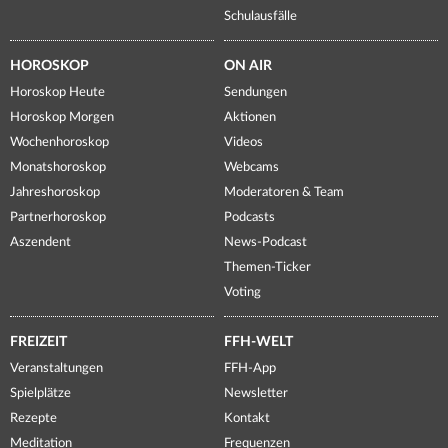
Schulausfälle
HOROSKOP
ON AIR
Horoskop Heute
Sendungen
Horoskop Morgen
Aktionen
Wochenhoroskop
Videos
Monatshoroskop
Webcams
Jahreshoroskop
Moderatoren & Team
Partnerhoroskop
Podcasts
Aszendent
News-Podcast
Themen-Ticker
Voting
FREIZEIT
FFH-WELT
Veranstaltungen
FFH-App
Spielplätze
Newsletter
Rezepte
Kontakt
Meditation
Frequenzen