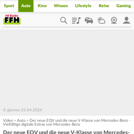
Sport
Auto
Kino
Wissen
Lifestyle
Reise
Gaming
Playlist
Staupilot
Wetter
Webcam
Mein
© glomex, 01.04.2024
Video
>
Auto
>
Der neue EQV und die neue V-Klasse von Mercedes-Benz -
Vielfältige digitale Extras von Mercedes-Benz
Der neue EQV und die neue V-Klasse von Mercedes-