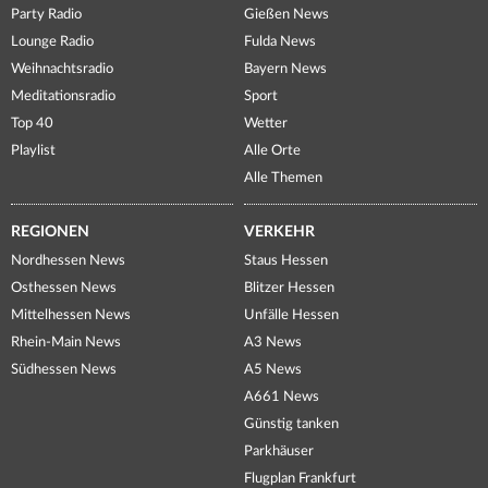
Party Radio
Gießen News
Lounge Radio
Fulda News
Weihnachtsradio
Bayern News
Meditationsradio
Sport
Top 40
Wetter
Playlist
Alle Orte
Alle Themen
REGIONEN
VERKEHR
Nordhessen News
Staus Hessen
Osthessen News
Blitzer Hessen
Mittelhessen News
Unfälle Hessen
Rhein-Main News
A3 News
Südhessen News
A5 News
A661 News
Günstig tanken
Parkhäuser
Flugplan Frankfurt