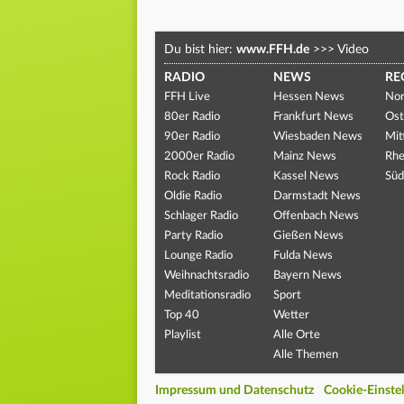
Du bist hier:
www.FFH.de
>>>
Video
RADIO
NEWS
RE
FFH Live
Hessen News
Nor
80er Radio
Frankfurt News
Ost
90er Radio
Wiesbaden News
Mit
2000er Radio
Mainz News
Rhe
Rock Radio
Kassel News
Süd
Oldie Radio
Darmstadt News
Schlager Radio
Offenbach News
Party Radio
Gießen News
Lounge Radio
Fulda News
Weihnachtsradio
Bayern News
Meditationsradio
Sport
Top 40
Wetter
Playlist
Alle Orte
Alle Themen
Impressum und Datenschutz
Cookie-Einste