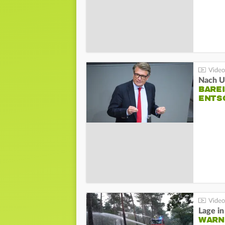
Nach Un
BAREI
NTSC
WARN