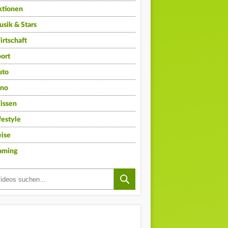
ktionen
sik & Stars
rtschaft
ort
uto
ino
issen
festyle
ise
aming