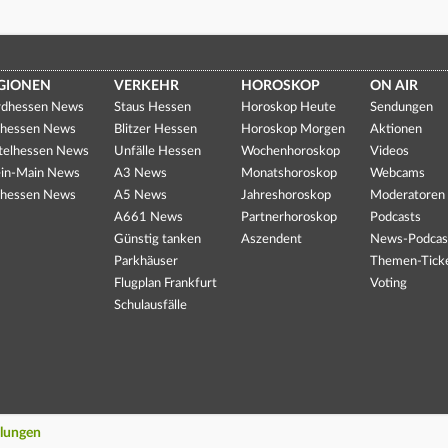
GIONEN
VERKEHR
HOROSKOP
ON AIR
dhessen News
Staus Hessen
Horoskop Heute
Sendungen
hessen News
Blitzer Hessen
Horoskop Morgen
Aktionen
telhessen News
Unfälle Hessen
Wochenhoroskop
Videos
in-Main News
A3 News
Monatshoroskop
Webcams
hessen News
A5 News
Jahreshoroskop
Moderatoren
A661 News
Partnerhoroskop
Podcasts
Günstig tanken
Aszendent
News-Podcas
Parkhäuser
Themen-Tick
Flugplan Frankfurt
Voting
Schulausfälle
llungen