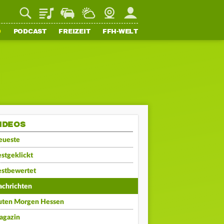
Playlist
Staupilot
Wetter
Webcam
Mein FFH
O
PODCAST
FREIZEIT
FFH-WELT
IDEOS
eueste
stgeklickt
estbewertet
achrichten
uten Morgen Hessen
agazin