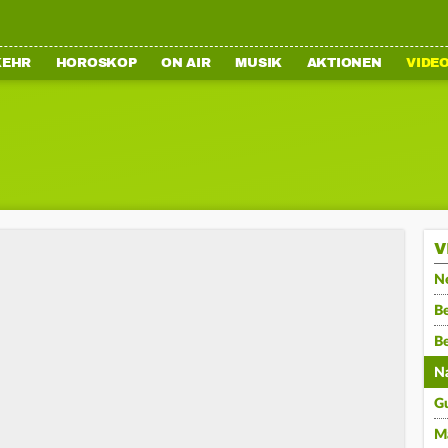
KEHR
HOROSKOP
ON AIR
MUSIK
AKTIONEN
VIDE
V
N
Be
B
N
G
M