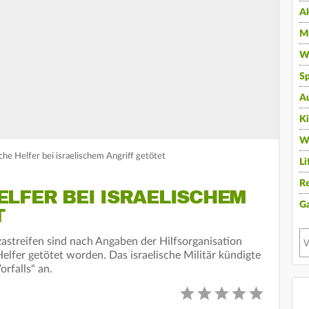
A
Mu
Wi
Sp
A
K
W
he Helfer bei israelischem Angriff getötet
Li
Re
LFER BEI ISRAELISCHEM
G
T
zastreifen sind nach Angaben der Hilfsorganisation
elfer getötet worden. Das israelische Militär kündigte
rfalls" an.