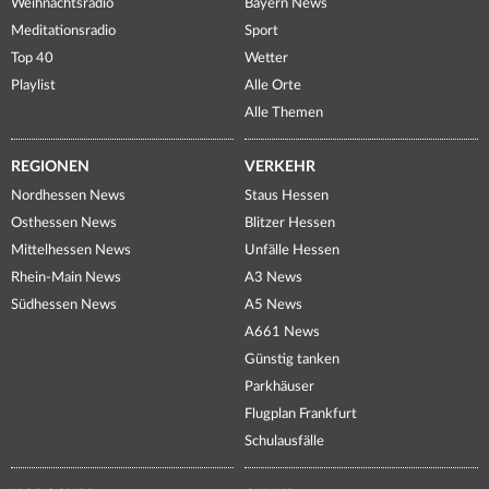
Weihnachtsradio
Bayern News
Meditationsradio
Sport
Top 40
Wetter
Playlist
Alle Orte
Alle Themen
REGIONEN
VERKEHR
Nordhessen News
Staus Hessen
Osthessen News
Blitzer Hessen
Mittelhessen News
Unfälle Hessen
Rhein-Main News
A3 News
Südhessen News
A5 News
A661 News
Günstig tanken
Parkhäuser
Flugplan Frankfurt
Schulausfälle