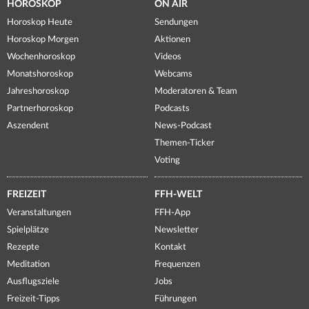
HOROSKOP
ON AIR
Horoskop Heute
Sendungen
Horoskop Morgen
Aktionen
Wochenhoroskop
Videos
Monatshoroskop
Webcams
Jahreshoroskop
Moderatoren & Team
Partnerhoroskop
Podcasts
Aszendent
News-Podcast
Themen-Ticker
Voting
FREIZEIT
FFH-WELT
Veranstaltungen
FFH-App
Spielplätze
Newsletter
Rezepte
Kontakt
Meditation
Frequenzen
Ausflugsziele
Jobs
Freizeit-Tipps
Führungen