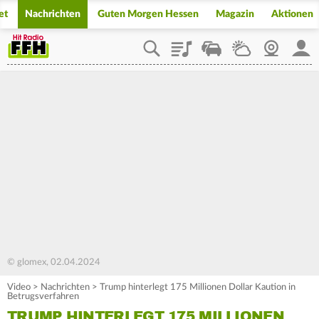
et
Nachrichten
Guten Morgen Hessen
Magazin
Aktionen
Playlist
Staupilot
Wetter
Webcam
Mein
© glomex, 02.04.2024
Video
>
Nachrichten
>
Trump hinterlegt 175 Millionen Dollar Kaution in
Betrugsverfahren
TRUMP HINTERLEGT 175 MILLIONEN