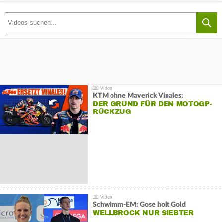
KTM ohne Maverick Vinales:
DER GRUND FÜR DEN MOTOGP-
RÜCKZUG
Schwimm-EM: Gose holt Gold
WELLBROCK NUR SIEBTER