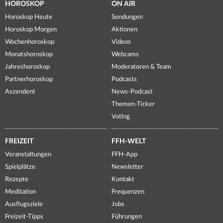
HOROSKOP
ON AIR
Horoskop Heute
Sendungen
Horoskop Morgen
Aktionen
Wochenhoroskop
Videos
Monatshoroskop
Webcams
Jahreshoroskop
Moderatoren & Team
Partnerhoroskop
Podcasts
Aszendent
News-Podcast
Themen-Ticker
Voting
FREIZEIT
FFH-WELT
Veranstaltungen
FFH-App
Spielplätze
Newsletter
Rezepte
Kontakt
Meditation
Frequenzen
Ausflugsziele
Jobs
Freizeit-Tipps
Führungen