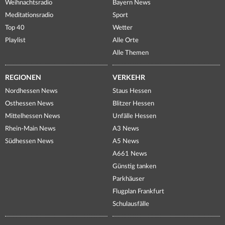
Weihnachtsradio
Bayern News
Meditationsradio
Sport
Top 40
Wetter
Playlist
Alle Orte
Alle Themen
REGIONEN
VERKEHR
Nordhessen News
Staus Hessen
Osthessen News
Blitzer Hessen
Mittelhessen News
Unfälle Hessen
Rhein-Main News
A3 News
Südhessen News
A5 News
A661 News
Günstig tanken
Parkhäuser
Flugplan Frankfurt
Schulausfälle