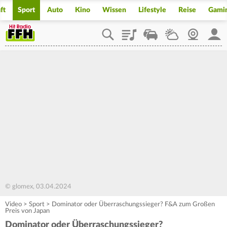
ft
Sport
Auto
Kino
Wissen
Lifestyle
Reise
Gami
Playlist
Staupilot
Wetter
Webcam
Mein
© glomex, 03.04.2024
Video
>
Sport
>
Dominator oder Überraschungssieger? F&A zum Großen
Preis von Japan
Dominator oder Überraschungssieger?