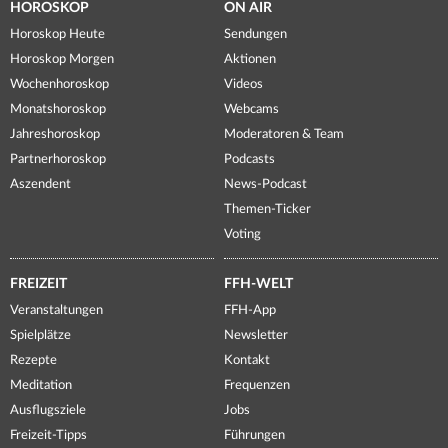
HOROSKOP
ON AIR
Horoskop Heute
Sendungen
Horoskop Morgen
Aktionen
Wochenhoroskop
Videos
Monatshoroskop
Webcams
Jahreshoroskop
Moderatoren & Team
Partnerhoroskop
Podcasts
Aszendent
News-Podcast
Themen-Ticker
Voting
FREIZEIT
FFH-WELT
Veranstaltungen
FFH-App
Spielplätze
Newsletter
Rezepte
Kontakt
Meditation
Frequenzen
Ausflugsziele
Jobs
Freizeit-Tipps
Führungen