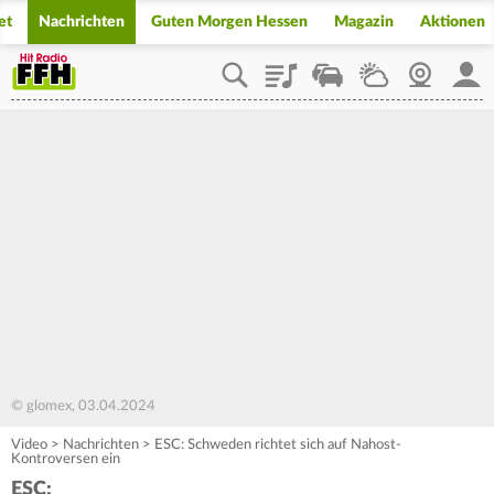
et
Nachrichten
Guten Morgen Hessen
Magazin
Aktionen
Playlist
Staupilot
Wetter
Webcam
Mein
© glomex, 03.04.2024
Video
>
Nachrichten
>
ESC: Schweden richtet sich auf Nahost-
Kontroversen ein
ESC: