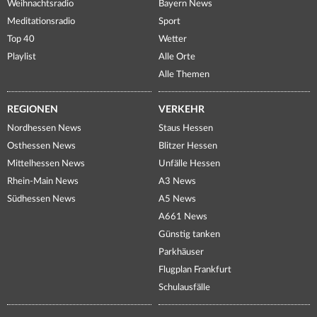
Weihnachtsradio
Bayern News
Meditationsradio
Sport
Top 40
Wetter
Playlist
Alle Orte
Alle Themen
REGIONEN
VERKEHR
Nordhessen News
Staus Hessen
Osthessen News
Blitzer Hessen
Mittelhessen News
Unfälle Hessen
Rhein-Main News
A3 News
Südhessen News
A5 News
A661 News
Günstig tanken
Parkhäuser
Flugplan Frankfurt
Schulausfälle