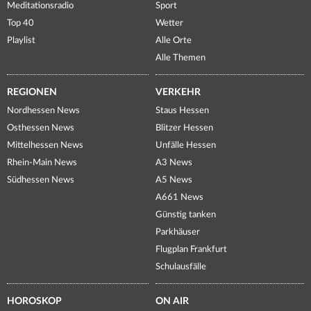
Meditationsradio
Sport
Top 40
Wetter
Playlist
Alle Orte
Alle Themen
REGIONEN
VERKEHR
Nordhessen News
Staus Hessen
Osthessen News
Blitzer Hessen
Mittelhessen News
Unfälle Hessen
Rhein-Main News
A3 News
Südhessen News
A5 News
A661 News
Günstig tanken
Parkhäuser
Flugplan Frankfurt
Schulausfälle
HOROSKOP
ON AIR