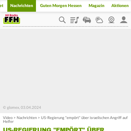
et
Nachrichten
Guten Morgen Hessen
Magazin
Aktionen
Playlist
Staupilot
Wetter
Webcam
Mein
© glomex, 03.04.2024
Video
>
Nachrichten
>
US-Regierung "empört" über israelischen Angriff auf
Helfer
US-REGIERUNG "EMPÖRT" ÜBER