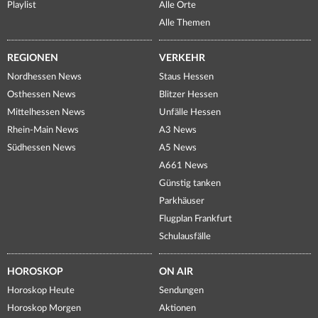
Playlist
Alle Orte
Alle Themen
REGIONEN
VERKEHR
Nordhessen News
Staus Hessen
Osthessen News
Blitzer Hessen
Mittelhessen News
Unfälle Hessen
Rhein-Main News
A3 News
Südhessen News
A5 News
A661 News
Günstig tanken
Parkhäuser
Flugplan Frankfurt
Schulausfälle
HOROSKOP
ON AIR
Horoskop Heute
Sendungen
Horoskop Morgen
Aktionen