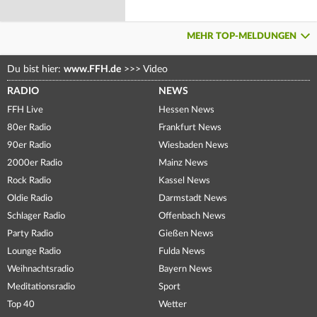
MEHR TOP-MELDUNGEN
Du bist hier:
www.FFH.de
>>>
Video
RADIO
NEWS
FFH Live
Hessen News
80er Radio
Frankfurt News
90er Radio
Wiesbaden News
2000er Radio
Mainz News
Rock Radio
Kassel News
Oldie Radio
Darmstadt News
Schlager Radio
Offenbach News
Party Radio
Gießen News
Lounge Radio
Fulda News
Weihnachtsradio
Bayern News
Meditationsradio
Sport
Top 40
Wetter