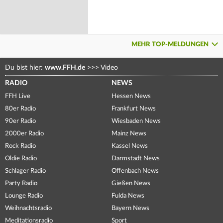
MEHR TOP-MELDUNGEN
Du bist hier:
www.FFH.de
>>>
Video
RADIO
NEWS
FFH Live
Hessen News
80er Radio
Frankfurt News
90er Radio
Wiesbaden News
2000er Radio
Mainz News
Rock Radio
Kassel News
Oldie Radio
Darmstadt News
Schlager Radio
Offenbach News
Party Radio
Gießen News
Lounge Radio
Fulda News
Weihnachtsradio
Bayern News
Meditationsradio
Sport