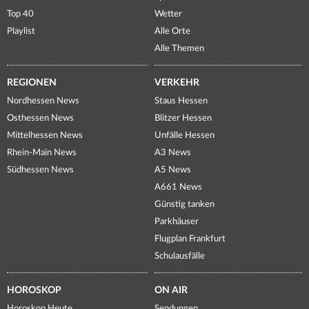
Top 40
Wetter
Playlist
Alle Orte
Alle Themen
REGIONEN
VERKEHR
Nordhessen News
Staus Hessen
Osthessen News
Blitzer Hessen
Mittelhessen News
Unfälle Hessen
Rhein-Main News
A3 News
Südhessen News
A5 News
A661 News
Günstig tanken
Parkhäuser
Flugplan Frankfurt
Schulausfälle
HOROSKOP
ON AIR
Horoskop Heute
Sendungen