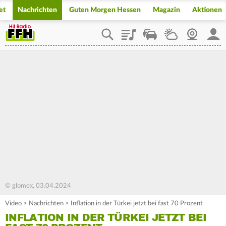
et
Nachrichten
Guten Morgen Hessen
Magazin
Aktionen
Playlist
Staupilot
Wetter
Webcam
Mein
© glomex, 03.04.2024
Video
>
Nachrichten
>
Inflation in der Türkei jetzt bei fast 70 Prozent
INFLATION IN DER TÜRKEI JETZT BEI