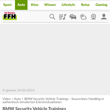
Sport
Auto
Kino
Wissen
Lifestyle
Reise
Gaming
Playlist
Staupilot
Wetter
Webcam
Mein
© glomex, 04.04.2024
Video
>
Auto
>
BMW Security Vehicle Trainings - Souveränes Handling in
authentisch simulierten Extremsituationen
BMW Security Vehicle Trainings