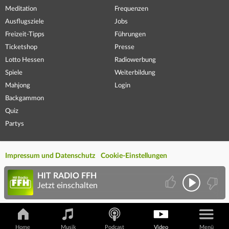
Meditation
Frequenzen
Ausflugsziele
Jobs
Freizeit-Tipps
Führungen
Ticketshop
Presse
Lotto Hessen
Radiowerbung
Spiele
Weiterbildung
Mahjong
Login
Backgammon
Quiz
Partys
Impressum und Datenschutz
Cookie-Einstellungen
HIT RADIO FFH
Jetzt einschalten
Home
Musik
Podcast
Video
Menü