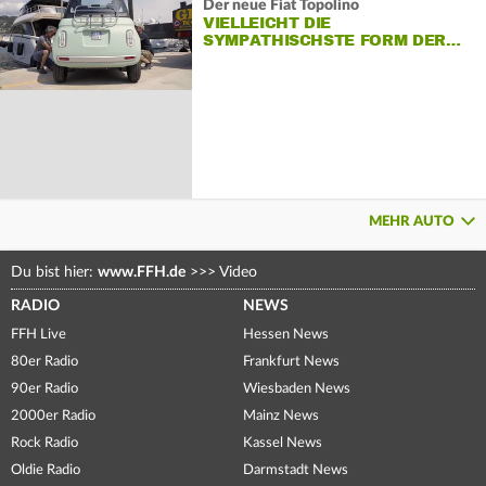
Der neue Fiat Topolino
VIELLEICHT DIE
SYMPATHISCHSTE FORM DER…
MEHR AUTO
Du bist hier:
www.FFH.de
>>>
Video
RADIO
NEWS
FFH Live
Hessen News
80er Radio
Frankfurt News
90er Radio
Wiesbaden News
2000er Radio
Mainz News
Rock Radio
Kassel News
Oldie Radio
Darmstadt News