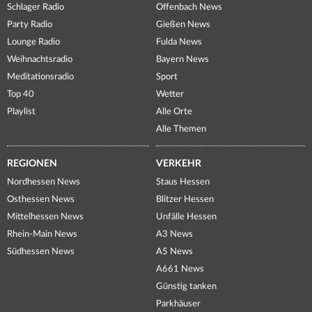
Schlager Radio
Offenbach News
Party Radio
Gießen News
Lounge Radio
Fulda News
Weihnachtsradio
Bayern News
Meditationsradio
Sport
Top 40
Wetter
Playlist
Alle Orte
Alle Themen
REGIONEN
VERKEHR
Nordhessen News
Staus Hessen
Osthessen News
Blitzer Hessen
Mittelhessen News
Unfälle Hessen
Rhein-Main News
A3 News
Südhessen News
A5 News
A661 News
Günstig tanken
Parkhäuser