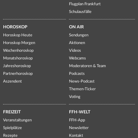
Flugplan Frankfurt
Schulausfälle
HOROSKOP
ON AIR
Horoskop Heute
Sendungen
Horoskop Morgen
Aktionen
Wochenhoroskop
Videos
Monatshoroskop
Webcams
Jahreshoroskop
Moderatoren & Team
Partnerhoroskop
Podcasts
Aszendent
News-Podcast
Themen-Ticker
Voting
FREIZEIT
FFH-WELT
Veranstaltungen
FFH-App
Spielplätze
Newsletter
Rezepte
Kontakt