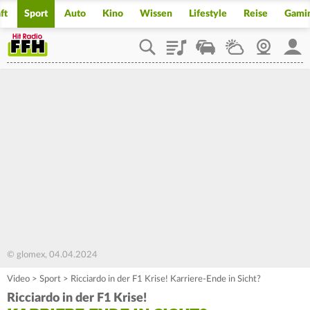
ft
Sport
Auto
Kino
Wissen
Lifestyle
Reise
Gami
Playlist
Staupilot
Wetter
Webcam
Mein
© glomex, 04.04.2024
Video
>
Sport
>
Ricciardo in der F1 Krise! Karriere-Ende in Sicht?
Ricciardo in der F1 Krise!