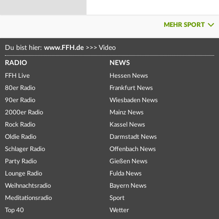
MEHR SPORT
Du bist hier:
www.FFH.de
>>>
Video
RADIO
NEWS
FFH Live
Hessen News
80er Radio
Frankfurt News
90er Radio
Wiesbaden News
2000er Radio
Mainz News
Rock Radio
Kassel News
Oldie Radio
Darmstadt News
Schlager Radio
Offenbach News
Party Radio
Gießen News
Lounge Radio
Fulda News
Weihnachtsradio
Bayern News
Meditationsradio
Sport
Top 40
Wetter