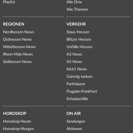
Playlist
Alle Orte
Alle Themen
REGIONEN
VERKEHR
Nordhessen News
Staus Hessen
Osthessen News
Blitzer Hessen
Mittelhessen News
Unfälle Hessen
Rhein-Main News
A3 News
Südhessen News
A5 News
A661 News
Günstig tanken
Parkhäuser
Flugplan Frankfurt
Schulausfälle
HOROSKOP
ON AIR
Horoskop Heute
Sendungen
Horoskop Morgen
Aktionen