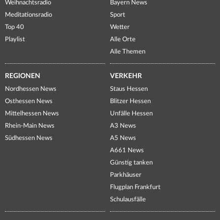
Weihnachtsradio
Bayern News
Meditationsradio
Sport
Top 40
Wetter
Playlist
Alle Orte
Alle Themen
REGIONEN
VERKEHR
Nordhessen News
Staus Hessen
Osthessen News
Blitzer Hessen
Mittelhessen News
Unfälle Hessen
Rhein-Main News
A3 News
Südhessen News
A5 News
A661 News
Günstig tanken
Parkhäuser
Flugplan Frankfurt
Schulausfälle