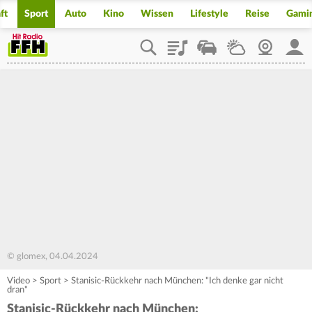
ft
Sport
Auto
Kino
Wissen
Lifestyle
Reise
Gami
Playlist
Staupilot
Wetter
Webcam
Mein
© glomex, 04.04.2024
Video
>
Sport
>
Stanisic-Rückkehr nach München: "Ich denke gar nicht
dran"
Stanisic-Rückkehr nach München: