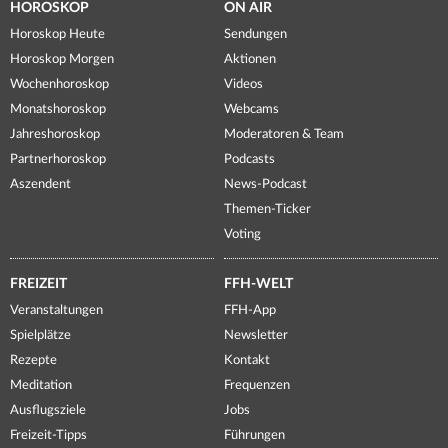
HOROSKOP
ON AIR
Horoskop Heute
Sendungen
Horoskop Morgen
Aktionen
Wochenhoroskop
Videos
Monatshoroskop
Webcams
Jahreshoroskop
Moderatoren & Team
Partnerhoroskop
Podcasts
Aszendent
News-Podcast
Themen-Ticker
Voting
FREIZEIT
FFH-WELT
Veranstaltungen
FFH-App
Spielplätze
Newsletter
Rezepte
Kontakt
Meditation
Frequenzen
Ausflugsziele
Jobs
Freizeit-Tipps
Führungen