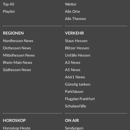
Top 40
Wetter
Playlist
Alle Orte
Alle Themen
REGIONEN
VERKEHR
Nordhessen News
Staus Hessen
Osthessen News
Blitzer Hessen
Mittelhessen News
Unfälle Hessen
Rhein-Main News
A3 News
Südhessen News
A5 News
A661 News
Günstig tanken
Parkhäuser
Flugplan Frankfurt
Schulausfälle
HOROSKOP
ON AIR
Horoskop Heute
Sendungen