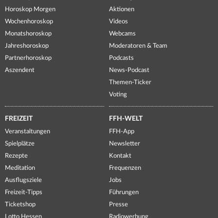
Horoskop Morgen
Aktionen
Wochenhoroskop
Videos
Monatshoroskop
Webcams
Jahreshoroskop
Moderatoren & Team
Partnerhoroskop
Podcasts
Aszendent
News-Podcast
Themen-Ticker
Voting
FREIZEIT
FFH-WELT
Veranstaltungen
FFH-App
Spielplätze
Newsletter
Rezepte
Kontakt
Meditation
Frequenzen
Ausflugsziele
Jobs
Freizeit-Tipps
Führungen
Ticketshop
Presse
Lotto Hessen
Radiowerbung