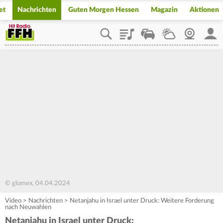
et
Nachrichten
Guten Morgen Hessen
Magazin
Aktionen
Playlist
Staupilot
Wetter
Webcam
Mein
© glomex, 04.04.2024
Video
>
Nachrichten
>
Netanjahu in Israel unter Druck: Weitere Forderung
nach Neuwahlen
Netanjahu in Israel unter Druck: