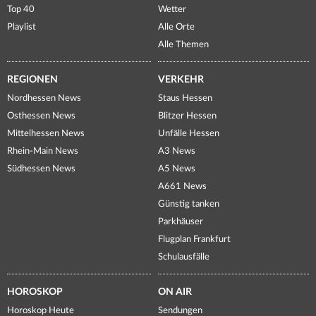
Top 40
Wetter
Playlist
Alle Orte
Alle Themen
REGIONEN
VERKEHR
Nordhessen News
Staus Hessen
Osthessen News
Blitzer Hessen
Mittelhessen News
Unfälle Hessen
Rhein-Main News
A3 News
Südhessen News
A5 News
A661 News
Günstig tanken
Parkhäuser
Flugplan Frankfurt
Schulausfälle
HOROSKOP
ON AIR
Horoskop Heute
Sendungen