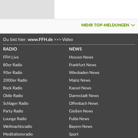
MEHR TOP-MELDUNGEN
Du bist hier:
www.FFH.de
>>>
Video
RADIO
NEWS
FFH Live
Hessen News
80er Radio
Frankfurt News
90er Radio
Wiesbaden News
2000er Radio
Mainz News
Rock Radio
Kassel News
Oldie Radio
Darmstadt News
Schlager Radio
Offenbach News
Party Radio
Gießen News
Lounge Radio
Fulda News
Weihnachtsradio
Bayern News
Meditationsradio
Sport