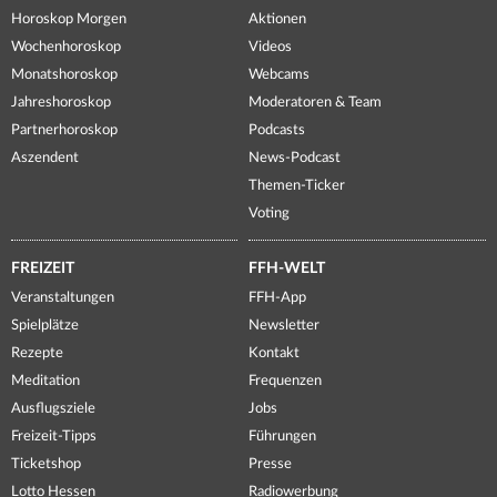
Horoskop Morgen
Aktionen
Wochenhoroskop
Videos
Monatshoroskop
Webcams
Jahreshoroskop
Moderatoren & Team
Partnerhoroskop
Podcasts
Aszendent
News-Podcast
Themen-Ticker
Voting
FREIZEIT
FFH-WELT
Veranstaltungen
FFH-App
Spielplätze
Newsletter
Rezepte
Kontakt
Meditation
Frequenzen
Ausflugsziele
Jobs
Freizeit-Tipps
Führungen
Ticketshop
Presse
Lotto Hessen
Radiowerbung