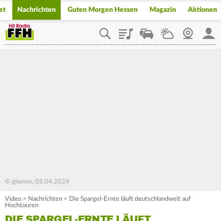
et
Nachrichten
Guten Morgen Hessen
Magazin
Aktionen
Playlist
Staupilot
Wetter
Webcam
Mein
© glomex, 05.04.2024
Video
>
Nachrichten
>
Die Spargel-Ernte läuft deutschlandweit auf
Hochtouren
DIE SPARGEL-ERNTE LÄUFT