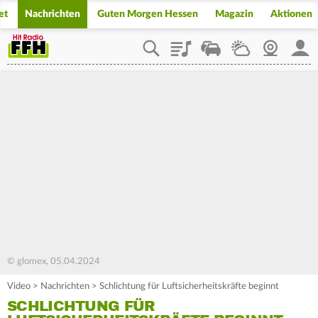
et
Nachrichten
Guten Morgen Hessen
Magazin
Aktionen
Playlist
Staupilot
Wetter
Webcam
Mein
© glomex, 05.04.2024
Video
>
Nachrichten
>
Schlichtung für Luftsicherheitskräfte beginnt
SCHLICHTUNG FÜR