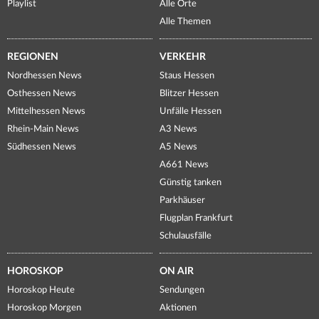
Playlist
Alle Orte
Alle Themen
REGIONEN
VERKEHR
Nordhessen News
Staus Hessen
Osthessen News
Blitzer Hessen
Mittelhessen News
Unfälle Hessen
Rhein-Main News
A3 News
Südhessen News
A5 News
A661 News
Günstig tanken
Parkhäuser
Flugplan Frankfurt
Schulausfälle
HOROSKOP
ON AIR
Horoskop Heute
Sendungen
Horoskop Morgen
Aktionen