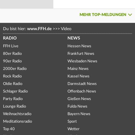
MEHR TOP-MELDUNGEN
Du bist hier:
www.FFH.de
>>>
Video
RADIO
NEWS
FFH Live
Hessen News
80er Radio
Frankfurt News
90er Radio
Wiesbaden News
2000er Radio
Mainz News
Rock Radio
Kassel News
Oldie Radio
Darmstadt News
Schlager Radio
Offenbach News
Party Radio
Gießen News
Lounge Radio
Fulda News
Weihnachtsradio
Bayern News
Meditationsradio
Sport
Top 40
Wetter