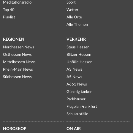
Meditationsradio
Sport
Top 40
Wetter
Playlist
Alle Orte
Alle Themen
REGIONEN
VERKEHR
Nordhessen News
Staus Hessen
Osthessen News
Blitzer Hessen
Mittelhessen News
Unfälle Hessen
Rhein-Main News
A3 News
Südhessen News
A5 News
A661 News
Günstig tanken
Parkhäuser
Flugplan Frankfurt
Schulausfälle
HOROSKOP
ON AIR