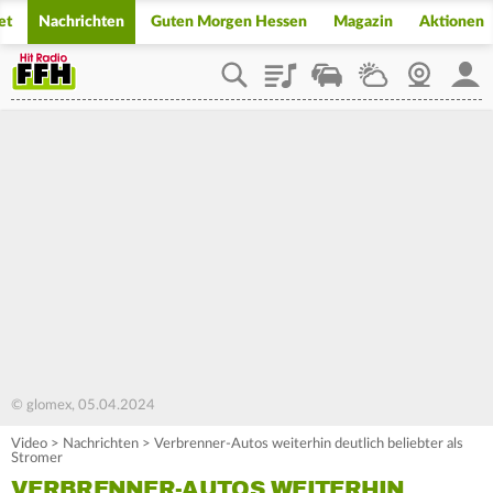
et
Nachrichten
Guten Morgen Hessen
Magazin
Aktionen
Playlist
Staupilot
Wetter
Webcam
Mein
© glomex, 05.04.2024
Video
>
Nachrichten
>
Verbrenner-Autos weiterhin deutlich beliebter als
Stromer
VERBRENNER-AUTOS WEITERHIN