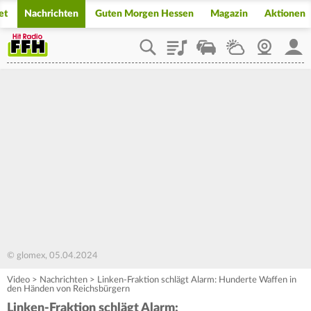
et
Nachrichten
Guten Morgen Hessen
Magazin
Aktionen
Playlist
Staupilot
Wetter
Webcam
Mein
© glomex, 05.04.2024
Video
>
Nachrichten
>
Linken-Fraktion schlägt Alarm: Hunderte Waffen in
den Händen von Reichsbürgern
Linken-Fraktion schlägt Alarm: