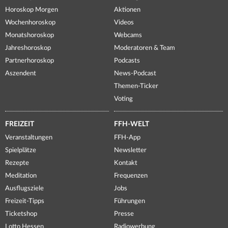
Horoskop Morgen
Aktionen
Wochenhoroskop
Videos
Monatshoroskop
Webcams
Jahreshoroskop
Moderatoren & Team
Partnerhoroskop
Podcasts
Aszendent
News-Podcast
Themen-Ticker
Voting
FREIZEIT
FFH-WELT
Veranstaltungen
FFH-App
Spielplätze
Newsletter
Rezepte
Kontakt
Meditation
Frequenzen
Ausflugsziele
Jobs
Freizeit-Tipps
Führungen
Ticketshop
Presse
Lotto Hessen
Radiowerbung