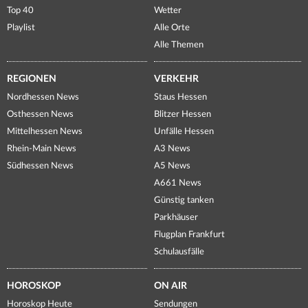
Top 40
Wetter
Playlist
Alle Orte
Alle Themen
REGIONEN
VERKEHR
Nordhessen News
Staus Hessen
Osthessen News
Blitzer Hessen
Mittelhessen News
Unfälle Hessen
Rhein-Main News
A3 News
Südhessen News
A5 News
A661 News
Günstig tanken
Parkhäuser
Flugplan Frankfurt
Schulausfälle
HOROSKOP
ON AIR
Horoskop Heute
Sendungen