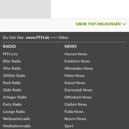
MEHR TOP-MELDUNGEN
Du bist hier:
www.FFH.de
>>>
Video
RADIO
NEWS
FFH Live
Hessen News
80er Radio
Frankfurt News
90er Radio
Wiesbaden News
2000er Radio
Mainz News
Rock Radio
Kassel News
Oldie Radio
Darmstadt News
Schlager Radio
Offenbach News
Party Radio
Gießen News
Lounge Radio
Fulda News
Weihnachtsradio
Bayern News
Meditationsradio
Sport