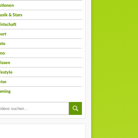
ktionen
sik & Stars
rtschaft
ort
uto
ino
issen
festyle
ise
aming