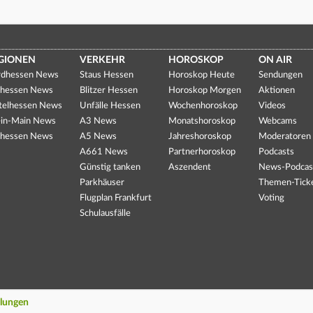
GIONEN
VERKEHR
HOROSKOP
ON AIR
dhessen News
Staus Hessen
Horoskop Heute
Sendungen
hessen News
Blitzer Hessen
Horoskop Morgen
Aktionen
telhessen News
Unfälle Hessen
Wochenhoroskop
Videos
in-Main News
A3 News
Monatshoroskop
Webcams
hessen News
A5 News
Jahreshoroskop
Moderatoren
A661 News
Partnerhoroskop
Podcasts
Günstig tanken
Aszendent
News-Podcas
Parkhäuser
Themen-Tick
Flugplan Frankfurt
Voting
Schulausfälle
llungen