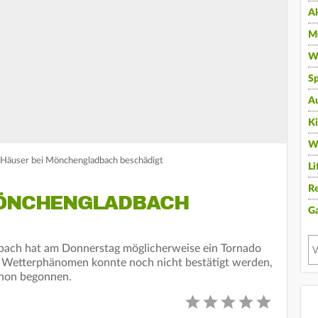
A
Mu
Wi
Sp
A
K
W
 Häuser bei Mönchengladbach beschädigt
Li
Re
MÖNCHENGLADBACH
G
bach hat am Donnerstag möglicherweise ein Tornado
 Wetterphänomen konnte noch nicht bestätigt werden,
chon begonnen.