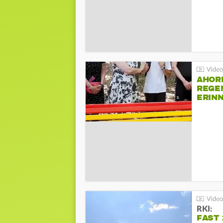
AHOR
REGE
ERIN
BEIM 
RKI:
FAST 