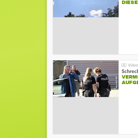
DIES
Schreck
VERM
AUFG