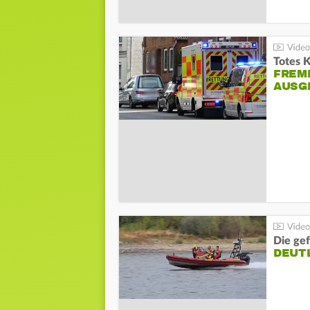
Totes 
FREM
AUSG
Die gef
DEUT