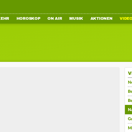
KEHR
HOROSKOP
ON AIR
MUSIK
AKTIONEN
VIDE
V
N
Be
B
N
G
M