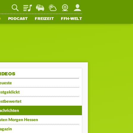
Playlist
Staupilot
Wetter
Webcam
Mein FFH
O
PODCAST
FREIZEIT
FFH-WELT
IDEOS
eueste
stgeklickt
estbewertet
achrichten
uten Morgen Hessen
agazin