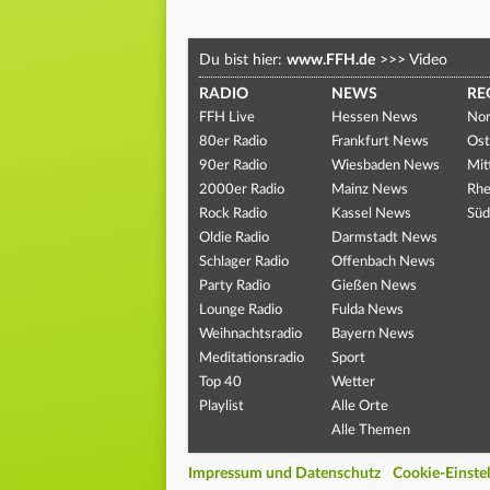
Du bist hier:
www.FFH.de
>>>
Video
RADIO
NEWS
RE
FFH Live
Hessen News
Nor
80er Radio
Frankfurt News
Ost
90er Radio
Wiesbaden News
Mit
2000er Radio
Mainz News
Rhe
Rock Radio
Kassel News
Süd
Oldie Radio
Darmstadt News
Schlager Radio
Offenbach News
Party Radio
Gießen News
Lounge Radio
Fulda News
Weihnachtsradio
Bayern News
Meditationsradio
Sport
Top 40
Wetter
Playlist
Alle Orte
Alle Themen
Impressum und Datenschutz
Cookie-Einste