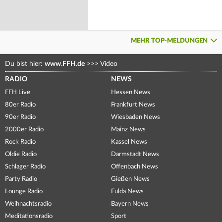
MEHR TOP-MELDUNGEN
Du bist hier:
www.FFH.de
>>>
Video
RADIO
NEWS
FFH Live
Hessen News
80er Radio
Frankfurt News
90er Radio
Wiesbaden News
2000er Radio
Mainz News
Rock Radio
Kassel News
Oldie Radio
Darmstadt News
Schlager Radio
Offenbach News
Party Radio
Gießen News
Lounge Radio
Fulda News
Weihnachtsradio
Bayern News
Meditationsradio
Sport