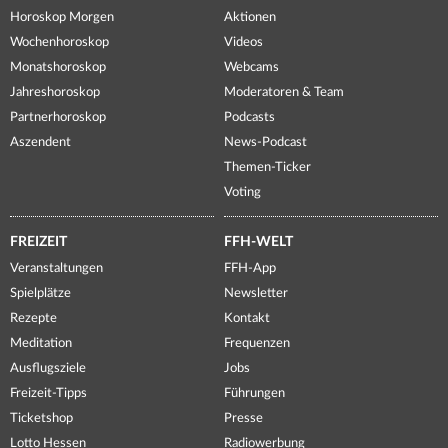
Horoskop Morgen
Aktionen
Wochenhoroskop
Videos
Monatshoroskop
Webcams
Jahreshoroskop
Moderatoren & Team
Partnerhoroskop
Podcasts
Aszendent
News-Podcast
Themen-Ticker
Voting
FREIZEIT
FFH-WELT
Veranstaltungen
FFH-App
Spielplätze
Newsletter
Rezepte
Kontakt
Meditation
Frequenzen
Ausflugsziele
Jobs
Freizeit-Tipps
Führungen
Ticketshop
Presse
Lotto Hessen
Radiowerbung