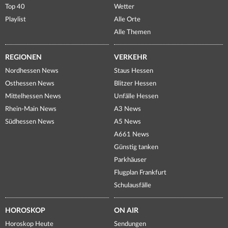
Top 40
Wetter
Playlist
Alle Orte
Alle Themen
REGIONEN
VERKEHR
Nordhessen News
Staus Hessen
Osthessen News
Blitzer Hessen
Mittelhessen News
Unfälle Hessen
Rhein-Main News
A3 News
Südhessen News
A5 News
A661 News
Günstig tanken
Parkhäuser
Flugplan Frankfurt
Schulausfälle
HOROSKOP
ON AIR
Horoskop Heute
Sendungen