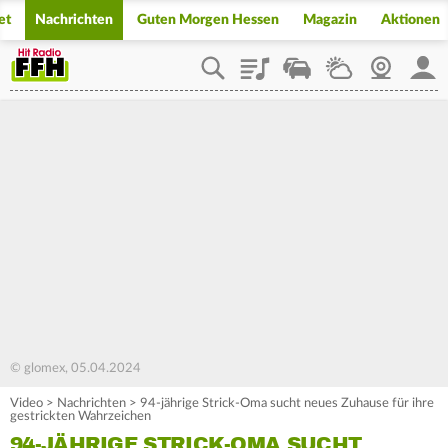
et
Nachrichten
Guten Morgen Hessen
Magazin
Aktionen
Playlist
Staupilot
Wetter
Webcam
Mein
© glomex, 05.04.2024
Video
>
Nachrichten
>
94-jährige Strick-Oma sucht neues Zuhause für ihre
gestrickten Wahrzeichen
94-JÄHRIGE STRICK-OMA SUCHT