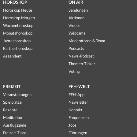
HOROSKOP
ON AIR
Horoskop Heute
Sendungen
Horoskop Morgen
Aktionen
Wochenhoroskop
Videos
Monatshoroskop
Webcams
Jahreshoroskop
Moderatoren & Team
Partnerhoroskop
Podcasts
Aszendent
News-Podcast
Themen-Ticker
Voting
FREIZEIT
FFH-WELT
Veranstaltungen
FFH-App
Spielplätze
Newsletter
Rezepte
Kontakt
Meditation
Frequenzen
Ausflugsziele
Jobs
Freizeit-Tipps
Führungen