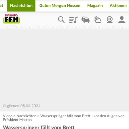
et
Nachrichten
Guten Morgen Hessen
Magazin
Aktionen
Playlist
Staupilot
Wetter
Webcam
Mein
© glomex, 05.04.2024
Video
>
Nachrichten
>
Wasserspringer fällt vom Brett - vor den Augen von
Präsident Macron
Wasserspringer fällt vom Brett