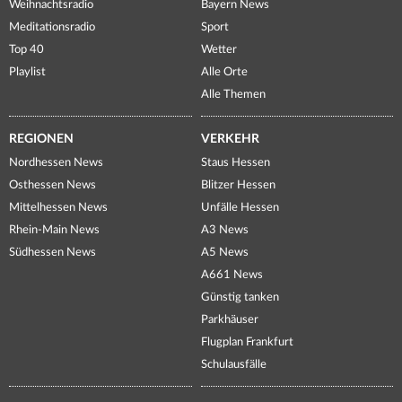
Weihnachtsradio
Bayern News
Meditationsradio
Sport
Top 40
Wetter
Playlist
Alle Orte
Alle Themen
REGIONEN
VERKEHR
Nordhessen News
Staus Hessen
Osthessen News
Blitzer Hessen
Mittelhessen News
Unfälle Hessen
Rhein-Main News
A3 News
Südhessen News
A5 News
A661 News
Günstig tanken
Parkhäuser
Flugplan Frankfurt
Schulausfälle