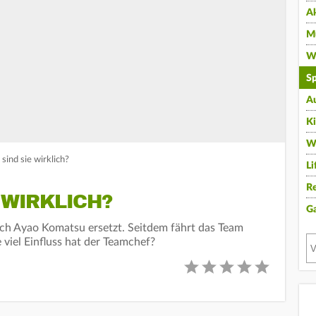
A
Mu
Wi
Sp
A
K
W
ind sie wirklich?
Li
Re
 WIRKLICH?
G
ch Ayao Komatsu ersetzt. Seitdem fährt das Team
viel Einfluss hat der Teamchef?