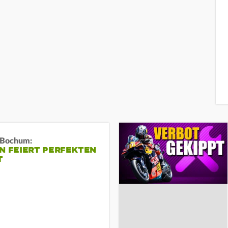
n Bochum:
N FEIERT PERFEKTEN
T