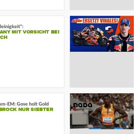
leinigkeit":
NY MIT VORSICHT BEI
ICH
m-EM: Gose holt Gold
BROCK NUR SIEBTER