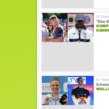
"Eine K
KOMPA
KIMM
Schwim
WELL