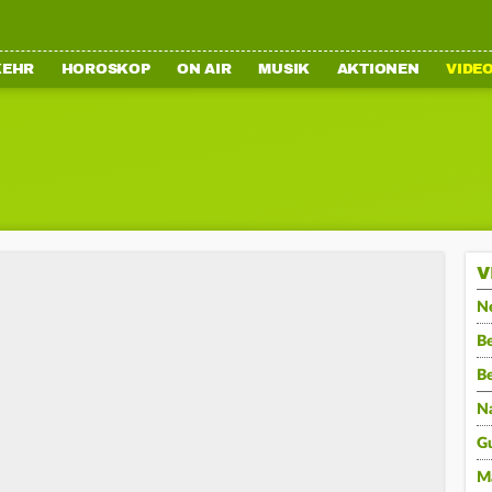
KEHR
HOROSKOP
ON AIR
MUSIK
AKTIONEN
VIDE
V
N
Be
B
N
G
M