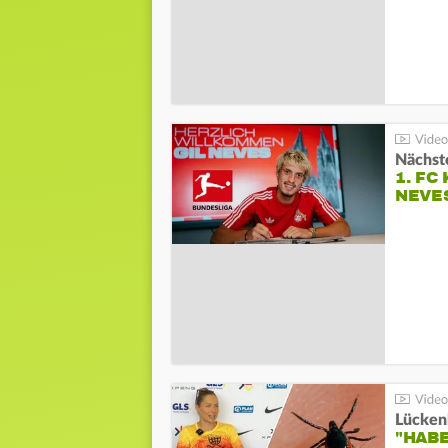
Nächste
1. FC
NEVE
Lücken
"HABE