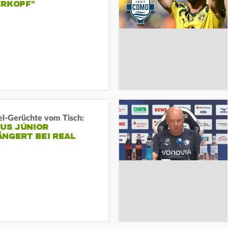
ERKOPF"
l-Gerüchte vom Tisch:
IUS JÚNIOR
ÄNGERT BEI REAL