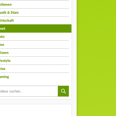
ktionen
sik & Stars
rtschaft
ort
uto
ino
issen
festyle
ise
aming