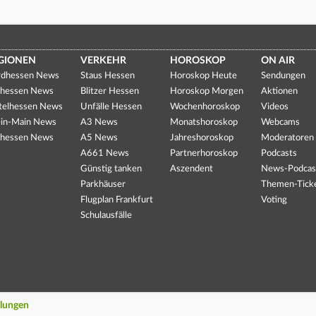
GIONEN
VERKEHR
HOROSKOP
ON AIR
dhessen News
Staus Hessen
Horoskop Heute
Sendungen
hessen News
Blitzer Hessen
Horoskop Morgen
Aktionen
telhessen News
Unfälle Hessen
Wochenhoroskop
Videos
in-Main News
A3 News
Monatshoroskop
Webcams
hessen News
A5 News
Jahreshoroskop
Moderatoren
A661 News
Partnerhoroskop
Podcasts
Günstig tanken
Aszendent
News-Podcas
Parkhäuser
Themen-Tick
Flugplan Frankfurt
Voting
Schulausfälle
llungen