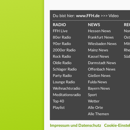
Du bist hier:
www.FFH.de
>>>
Video
RADIO
NEWS
RE
FFH Live
Hessen News
Nor
80er Radio
Frankfurt News
Ost
90er Radio
Wiesbaden News
Mit
2000er Radio
Mainz News
Rhe
Rock Radio
Kassel News
Süd
Oldie Radio
Darmstadt News
Schlager Radio
Offenbach News
Party Radio
Gießen News
Lounge Radio
Fulda News
Weihnachtsradio
Bayern News
Meditationsradio
Sport
Top 40
Wetter
Playlist
Alle Orte
Alle Themen
Impressum und Datenschutz
Cookie-Einste