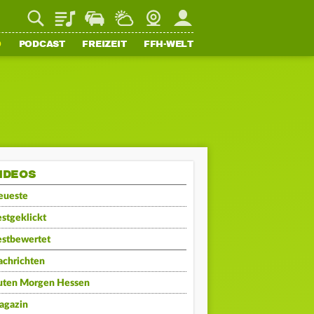
Playlist
Staupilot
Wetter
Webcam
Mein FFH
O
PODCAST
FREIZEIT
FFH-WELT
IDEOS
eueste
stgeklickt
estbewertet
achrichten
uten Morgen Hessen
agazin