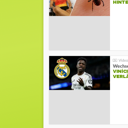
HINT
Wechse
VINÍC
VERL