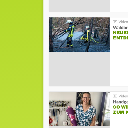
Waldbr
NEUE
ENTD
Handge
SO WI
ZUM 