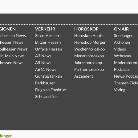
GIONEN
VERKEHR
HOROSKOP
ON AIR
dhessen News
Staus Hessen
Horoskop Heute
Sendungen
hessen News
Blitzer Hessen
Horoskop Morgen
Aktionen
telhessen News
Unfälle Hessen
Wochenhoroskop
Videos
in-Main News
A3 News
Monatshoroskop
Webcams
hessen News
A5 News
Jahreshoroskop
Moderatoren
A661 News
Partnerhoroskop
Podcasts
Günstig tanken
Aszendent
News-Podcas
Parkhäuser
Themen-Tick
Flugplan Frankfurt
Voting
Schulausfälle
llungen