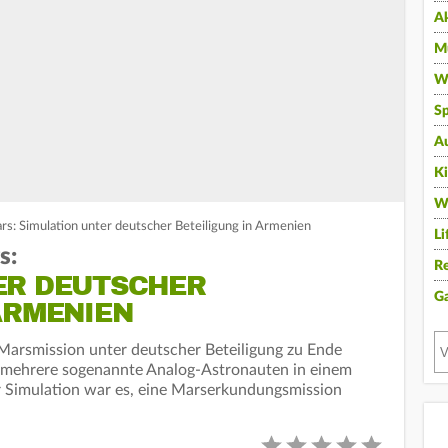
A
Mu
Wi
Sp
A
K
W
s: Simulation unter deutscher Beteiligung in Armenien
Li
s:
Re
ER DEUTSCHER
G
ARMENIEN
r Marsmission unter deutscher Beteiligung zu Ende
 mehrere sogenannte Analog-Astronauten in einem
er Simulation war es, eine Marserkundungsmission