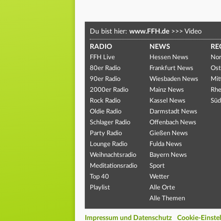
Du bist hier:
www.FFH.de
>>>
Video
RADIO
NEWS
RE
FFH Live
Hessen News
Nor
80er Radio
Frankfurt News
Ost
90er Radio
Wiesbaden News
Mit
2000er Radio
Mainz News
Rhe
Rock Radio
Kassel News
Süd
Oldie Radio
Darmstadt News
Schlager Radio
Offenbach News
Party Radio
Gießen News
Lounge Radio
Fulda News
Weihnachtsradio
Bayern News
Meditationsradio
Sport
Top 40
Wetter
Playlist
Alle Orte
Alle Themen
Impressum und Datenschutz
Cookie-Einste