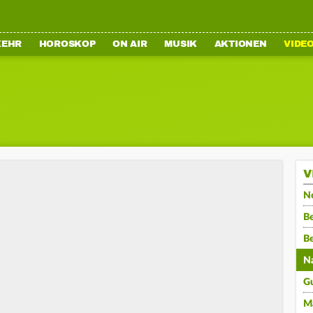
KEHR
HOROSKOP
ON AIR
MUSIK
AKTIONEN
VIDE
V
N
Be
B
N
G
M