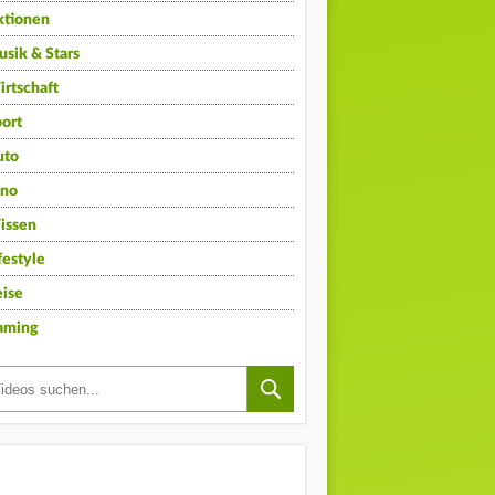
ktionen
sik & Stars
rtschaft
ort
uto
ino
issen
festyle
ise
aming