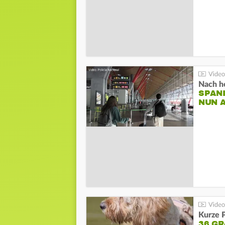
Nach he
SPAN
NUN 
Kurze P
36 G