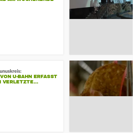
unuskreis:
 VON U-BAHN ERFASST
EI VERLETZTE…