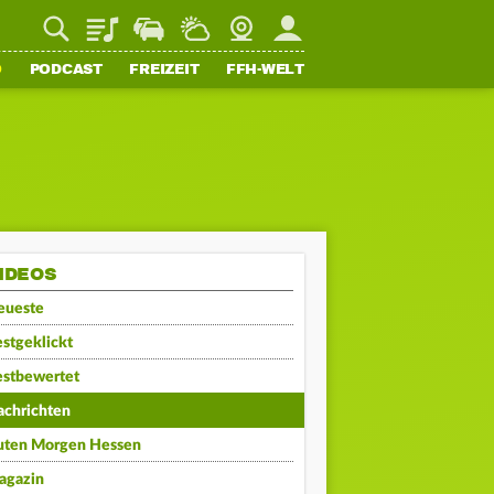
Playlist
Staupilot
Wetter
Webcam
Mein FFH
O
PODCAST
FREIZEIT
FFH-WELT
IDEOS
eueste
stgeklickt
estbewertet
achrichten
uten Morgen Hessen
agazin