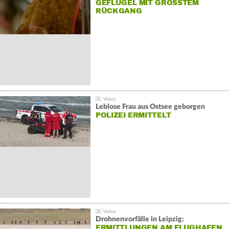
GEFLÜGEL MIT GRÖSSTEM R
ÜCKGANG
Leblose Frau aus Ostsee geborgen
POLIZEI ERMITTELT
Drohnenvorfälle in Leipzig:
ERMITTLUNGEN AM FLUGHAFEN