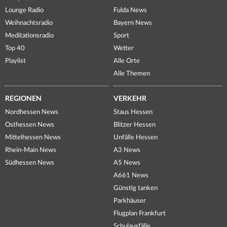
Lounge Radio
Fulda News
Weihnachtsradio
Bayern News
Meditationsradio
Sport
Top 40
Wetter
Playlist
Alle Orte
Alle Themen
REGIONEN
VERKEHR
Nordhessen News
Staus Hessen
Osthessen News
Blitzer Hessen
Mittelhessen News
Unfälle Hessen
Rhein-Main News
A3 News
Südhessen News
A5 News
A661 News
Günstig tanken
Parkhäuser
Flugplan Frankfurt
Schulausfälle