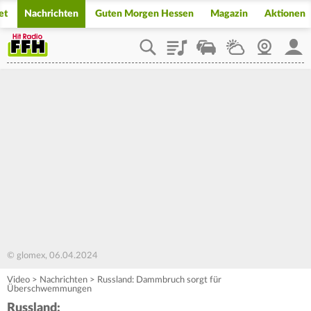
et
Nachrichten
Guten Morgen Hessen
Magazin
Aktionen
Playlist
Staupilot
Wetter
Webcam
Mein
© glomex, 06.04.2024
Video
>
Nachrichten
>
Russland: Dammbruch sorgt für
Überschwemmungen
Russland: