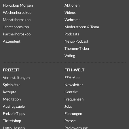
Horoskop Morgen
Aktionen
Wochenhoroskop
Videos
Monatshoroskop
Webcams
Jahreshoroskop
Moderatoren & Team
Partnerhoroskop
Podcasts
Aszendent
News-Podcast
Themen-Ticker
Voting
FREIZEIT
FFH-WELT
Veranstaltungen
FFH-App
Spielplätze
Newsletter
Rezepte
Kontakt
Meditation
Frequenzen
Ausflugsziele
Jobs
Freizeit-Tipps
Führungen
Ticketshop
Presse
Lotto Hessen
Radiowerbung