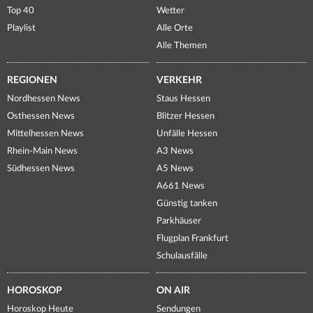
Top 40
Wetter
Playlist
Alle Orte
Alle Themen
REGIONEN
VERKEHR
Nordhessen News
Staus Hessen
Osthessen News
Blitzer Hessen
Mittelhessen News
Unfälle Hessen
Rhein-Main News
A3 News
Südhessen News
A5 News
A661 News
Günstig tanken
Parkhäuser
Flugplan Frankfurt
Schulausfälle
HOROSKOP
ON AIR
Horoskop Heute
Sendungen