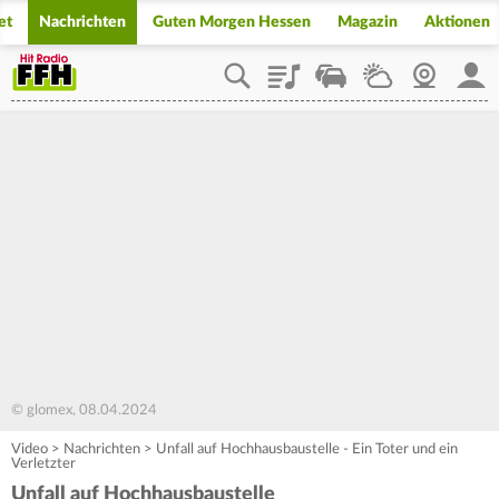
et
Nachrichten
Guten Morgen Hessen
Magazin
Aktionen
Playlist
Staupilot
Wetter
Webcam
Mein
© glomex, 08.04.2024
Video
>
Nachrichten
>
Unfall auf Hochhausbaustelle - Ein Toter und ein
Verletzter
Unfall auf Hochhausbaustelle