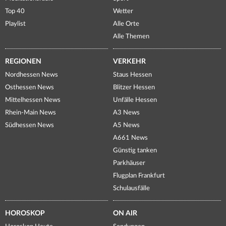
Top 40
Wetter
Playlist
Alle Orte
Alle Themen
REGIONEN
VERKEHR
Nordhessen News
Staus Hessen
Osthessen News
Blitzer Hessen
Mittelhessen News
Unfälle Hessen
Rhein-Main News
A3 News
Südhessen News
A5 News
A661 News
Günstig tanken
Parkhäuser
Flugplan Frankfurt
Schulausfälle
HOROSKOP
ON AIR