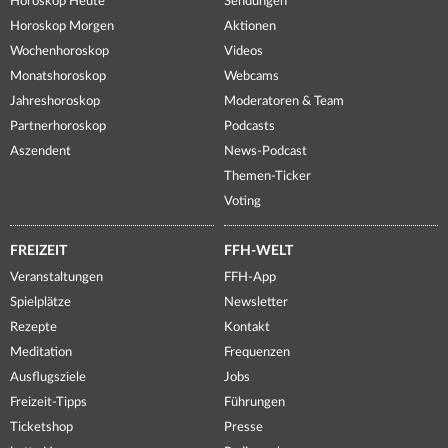
Horoskop Heute
Sendungen
Horoskop Morgen
Aktionen
Wochenhoroskop
Videos
Monatshoroskop
Webcams
Jahreshoroskop
Moderatoren & Team
Partnerhoroskop
Podcasts
Aszendent
News-Podcast
Themen-Ticker
Voting
FREIZEIT
FFH-WELT
Veranstaltungen
FFH-App
Spielplätze
Newsletter
Rezepte
Kontakt
Meditation
Frequenzen
Ausflugsziele
Jobs
Freizeit-Tipps
Führungen
Ticketshop
Presse