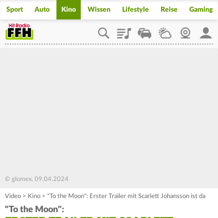
Sport
Auto
Kino
Wissen
Lifestyle
Reise
Gaming
Playlist
Staupilot
Wetter
Webcam
Mein
© glomex, 09.04.2024
Video
>
Kino
>
"To the Moon": Erster Trailer mit Scarlett Johansson ist da
"To the Moon":